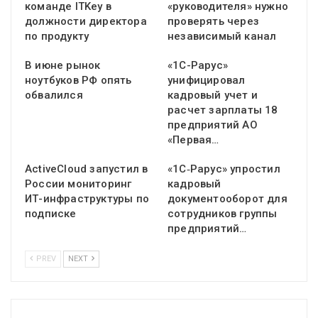
команде ITKey в
«руководителя» нужно
должности директора
проверять через
по продукту
независимый канал
В июне рынок
«1С-Рарус»
ноутбуков РФ опять
унифицировал
обвалился
кадровый учет и
расчет зарплаты 18
предприятий АО
«Первая…
ActiveCloud запустил в
«1С‑Рарус» упростил
России мониторинг
кадровый
ИТ-инфраструктуры по
документооборот для
подписке
сотрудников группы
предприятий…
PREV
NEXT