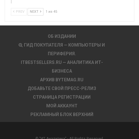
PREV
NEXT
1 из 45
ОБ ИЗДАНИИ
ГИД ПОКУПАТЕЛЯ — КОМПЬЮТЕРЫ И
ПЕРИФЕРИЯ.
ITBESTSELLERS.RU — АНАЛИТИКА ИТ-
БИЗНЕСА
АРХИВ BYTEMAG.RU
ДОБАВЬТЕ СВОЙ ПРЕСС-РЕЛИЗ
СТРАНИЦА РЕГИСТРАЦИИ
МОЙ АККАУНТ
РЕКЛАМНЫЙ БЛОК ВЕРХНИЙ
© "ИТ Аналитика" - All Rights Reserved.