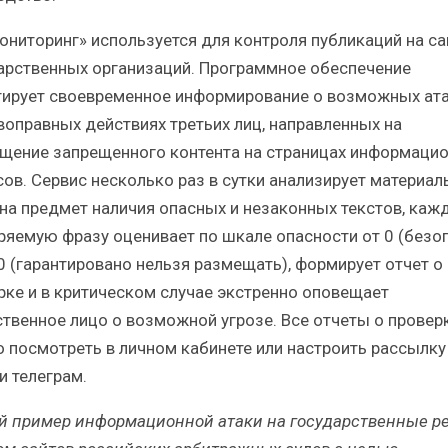
ониторинг» используется для контроля публикаций на са
арственных организаций. Программное обеспечение
тирует своевременное информирование о возможных ата
воправных действиях третьих лиц, направленных на
щение запрещенного контента на страницах информаци
сов. Сервис несколько раз в сутки анализирует материал
 на предмет наличия опасных и незаконных текстов, каж
ряемую фразу оценивает по шкале опасности от 0 (безо
0 (гарантировано нельзя размещать), формирует отчет о
рке и в критическом случае экстренно оповещает
ственное лицо о возможной угрозе. Все отчеты о провер
 посмотреть в личном кабинете или настроить рассылку
и телеграм.
й пример информационной атаки на государственные р