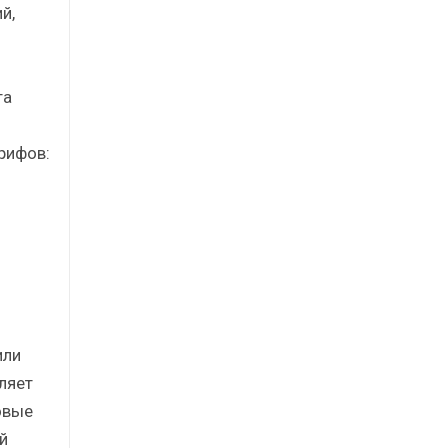
ий,
та
рифов:
или
ляет
овые
й