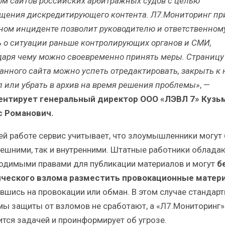
ом сайтов российских арбитражных судов с целью
щения дискредитирующего контента. Л7.Мониторинг пр
ном инциденте позволит руководителю и ответственном
ь о ситуации раньше контролирующих органов и СМИ,
даря чему можно своевременно принять меры. Страницу
анного сайта можно успеть отредактировать, закрыть к 
п или убрать в архив на время решения проблемы»
, —
нтирует генеральный директор ООО «ЛЭВЛ 7» Кузь
 Романович.
ей работе сервис учитывает, что злоумышленники могут
нешними, так и внутренними. Штатные работники облада
одимыми правами для публикации материалов и могут
б
ческого взлома разместить провокационные матер
вшись на провокации или обман. В этом случае стандар
мы защиты от взломов не сработают, а «Л7.Мониторинг»
ится задачей и проинформирует об угрозе.