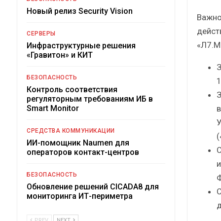
Новый релиз Security Vision
Важно
дейст
СЕРВЕРЫ
«Л7.М
Инфраструктурные решения
«Гравитон» и КИТ
З
БЕЗОПАСНОСТЬ
1
Контроль соответствия
З
регуляторным требованиям ИБ в
в
Smart Monitor
У
СРЕДСТВА КОММУНИКАЦИИ
(
ИИ-помощник Naumen для
С
операторов контакт-центров
и
БЕЗОПАСНОСТЬ
Ф
Обновление решений CICADA8 для
С
мониторинга ИТ-периметра
д
PREV
NEXT