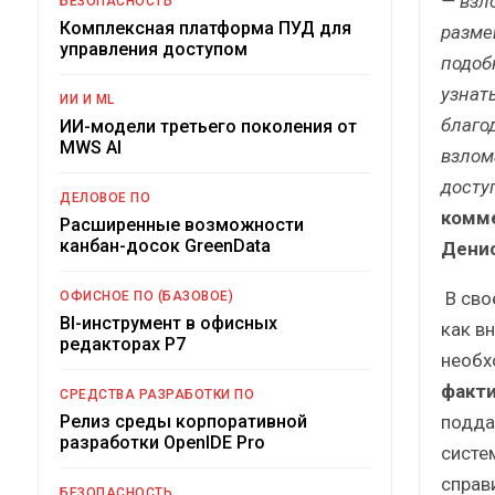
— взл
БЕЗОПАСНОСТЬ
Комплексная платформа ПУД для
разме
управления доступом
подоб
узнат
ИИ И ML
благо
ИИ-модели третьего поколения от
MWS AI
взлом
досту
ДЕЛОВОЕ ПО
комме
Расширенные возможности
канбан-досок GreenData
Денис
В сво
ОФИСНОЕ ПО (БАЗОВОЕ)
BI-инструмент в офисных
как в
редакторах Р7
необх
факти
СРЕДСТВА РАЗРАБОТКИ ПО
подда
Релиз среды корпоративной
разработки OpenIDE Pro
систе
справ
БЕЗОПАСНОСТЬ