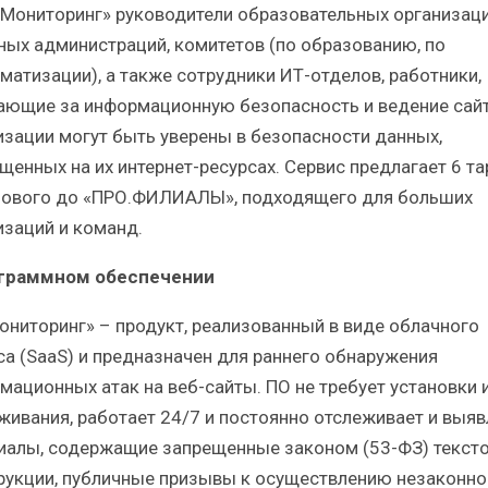
.Мониторинг» руководители образовательных организац
ных администраций, комитетов (по образованию, по
матизации), а также сотрудники ИТ-отделов, работники,
ающие за информационную безопасность и ведение сай
изации могут быть уверены в безопасности данных,
щенных на их интернет-ресурсах. Сервис предлагает 6 та
зового до «ПРО.ФИЛИАЛЫ», подходящего для больших
изаций и команд.
граммном обеспечении
ониторинг» – продукт, реализованный в виде облачного
са (SaaS) и предназначен для раннего обнаружения
мационных атак на веб-сайты. ПО не требует установки 
живания, работает 24/7 и постоянно отслеживает и выяв
иалы, содержащие запрещенные законом (53-ФЗ) текст
рукции, публичные призывы к осуществлению незаконно