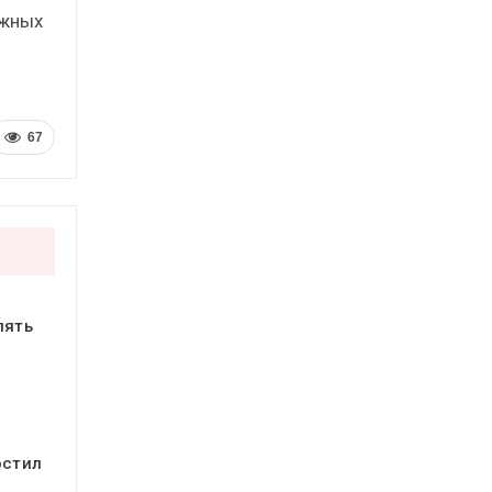
ожных
67
пять
остил