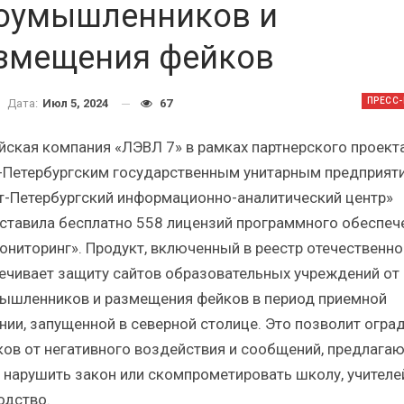
Итоги и Бестселлеры
Отрасль ИБП в депр
оумышленников и
сийского ИТ-рынка в 2025 г.
Анализ российского р
змещения фейков
ПРЕСС
Дата:
Июл 5, 2024
67
йская компания «ЛЭВЛ 7» в рамках партнерского проекта
ИБП
ИБП
-Петербургским государственным унитарным предприят
Отрасль ИБП в депрессии?
Самый успешный с
т-Петербургский информационно-аналитический центр»
Часть II.
рынка ИБП
ставила бесплатно 558 лицензий программного обеспеч
ониторинг». Продукт, включенный в реестр отечественно
ечивает защиту сайтов образовательных учреждений от
ышленников и размещения фейков в период приемной
нии, запущенной в северной столице. Это позволит огра
ков от негативного воздействия и сообщений, предлага
 нарушить закон или скомпрометировать школу, учителе
одство.