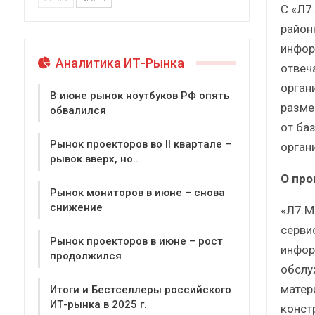
С «Л7
район
инфор
Аналитика ИТ-Рынка
отвеч
орган
В июне рынок ноутбуков РФ опять
разме
обвалился
от ба
Рынок проекторов во II квартале –
орган
рывок вверх, но…
О про
Рынок мониторов в июне – снова
снижение
«Л7.М
серви
Рынок проекторов в июне – рост
инфор
продолжился
обслу
матер
Итоги и Бестселлеры российского
ИТ-рынка в 2025 г.
конст