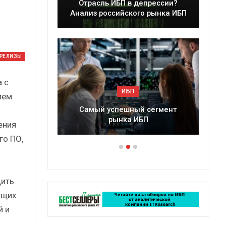
ессии?
Краткий статистический
ынка ИБП
сборник от…
-РЕЛИЗЫ
 с
ИБП
ием
егмент
Подкосят ли глобальные угрозы
российский рынок ИБП?
ения
го ПО,
дить
ющих
й и