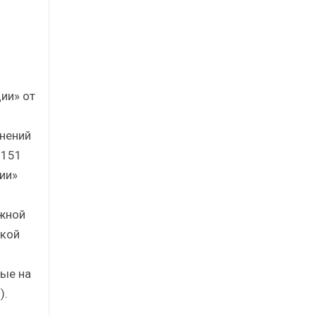
ии» от
енений
 151
ии»
ожной
ской
ные на
).