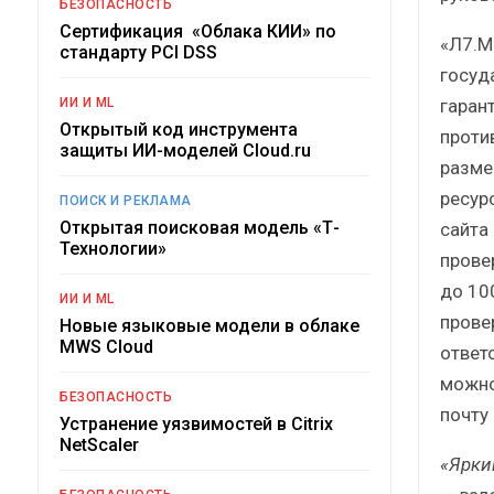
БЕЗОПАСНОСТЬ
Сертификация «Облака КИИ» по
«Л7.М
стандарту PCI DSS
госуд
гаран
ИИ И ML
Открытый код инструмента
проти
защиты ИИ-моделей Cloud.ru
разме
ресур
ПОИСК И РЕКЛАМА
Открытая поисковая модель «Т-
сайта
Технологии»
прове
до 10
ИИ И ML
прове
Новые языковые модели в облаке
MWS Cloud
ответ
можно
БЕЗОПАСНОСТЬ
почту 
Устранение уязвимостей в Citrix
NetScaler
«Ярки