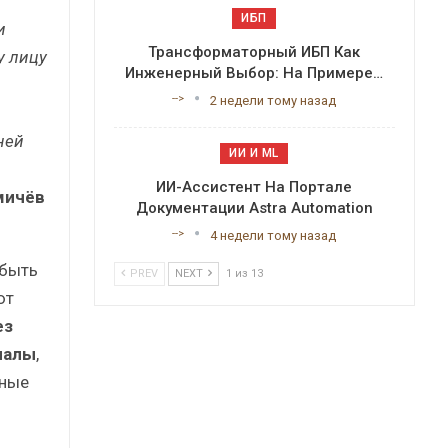
ИБП
и
Трансформаторный ИБП Как
у лицу
Инженерный Выбор: На Примере…
-->
2 недели тому назад
ней
ИИ И ML
ИИ-Ассистент На Портале
мичёв
Документации Astra Automation
-->
4 недели тому назад
 быть
PREV
NEXT
1 из 13
ют
ез
иалы
,
тные