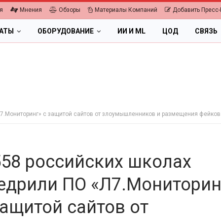
я
Мнения
Обзоры
Материалы Компаний
Добавить Пресс-
ЛАТЫ
ОБОРУДОВАНИЕ
ИИ И ML
ЦОД
СВЯЗЬ
Л7.Мониторинг» с защитой сайтов от злоумышленников и размещения фейков
558 российских школах
едрили ПО «Л7.Мониторин
защитой сайтов от
ПК, НОУТБУКИ
ИБП