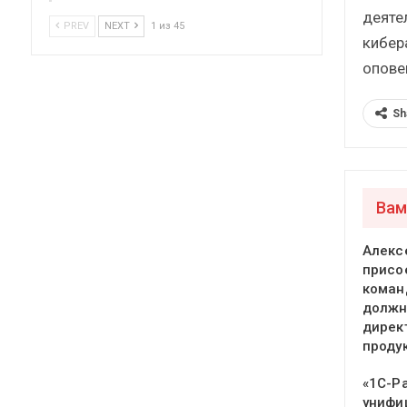
деяте
PREV
NEXT
1 из 45
кибер
опове
Sh
Вам
Алекс
присо
команд
должн
дирек
проду
«1С-Р
унифи