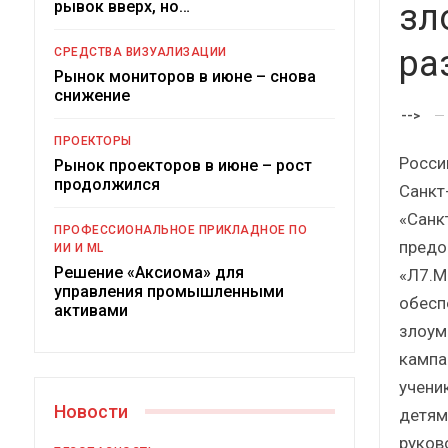
рывок вверх, но…
Краткий статистический
зл
сборник от…
рос
ра
СРЕДСТВА ВИЗУАЛИЗАЦИИ
Рынок мониторов в июне – снова
снижение
-->
ПРОЕКТОРЫ
Росси
Рынок проекторов в июне – рост
ИБП
продолжился
Санкт
Подкосят ли глобальные угрозы
«Санк
ПРОФЕССИОНАЛЬНОЕ ПРИКЛАДНОЕ ПО
российский рынок ИБП?
предо
ИИ И ML
Решение «Аксиома» для
«Л7.М
управления промышленными
обесп
активами
злоум
кампа
учени
Новости
детям
руков