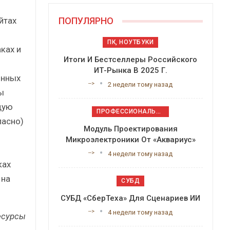
йтах
ПОПУЛЯРНО
ПК, НОУТБУКИ
ках и
Итоги И Бестселлеры Российского
ИТ-Рынка В 2025 Г.
онных
-->
2 недели тому назад
ы
дую
ПРОФЕССИОНАЛЬНОЕ ПРИКЛАДНОЕ ПО
пасно)
Модуль Проектирования
Микроэлектроники От «Аквариус»
-->
4 недели тому назад
ках
 на
СУБД
СУБД «СберТеха» Для Сценариев ИИ
-->
4 недели тому назад
есурсы