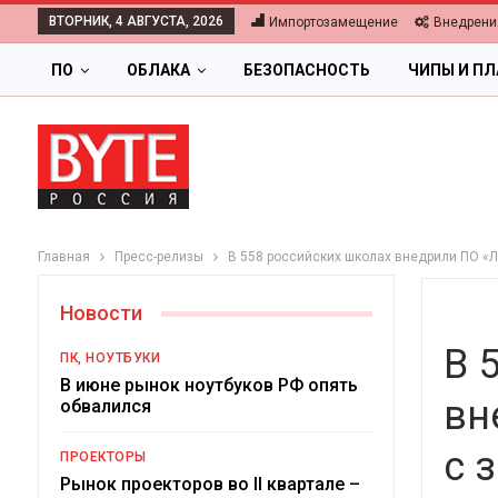
ВТОРНИК, 4 АВГУСТА, 2026
Импортозамещение
Внедрени
ПО
ОБЛАКА
БЕЗОПАСНОСТЬ
ЧИПЫ И П
Главная
Пресс-релизы
В 558 российских школах внедрили ПО «
Новости
В 
ПК, НОУТБУКИ
В июне рынок ноутбуков РФ опять
вн
обвалился
ОБЛАКА
с 
ПРОЕКТОРЫ
Цифровая экономика 2026.
Рынок проекторов во II квартале –