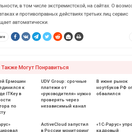
льности, в том числе экстремистской, на сайтах. О возм
атаках и противоправных действиях третьих лиц сервис
щает автоматически.
are
 Также Могут Понравиться
ей Ермошин
UDV Group: срочные
В июне рынок
единился к
платежи от
ноутбуков РФ о
е ITKey в
«руководителя» нужно
обвалился
ости
проверять через
тора по
независимый канал
кту
арус»
ActiveCloud запустил
«1С‑Рарус» упр
цировал
в России мониторинг
кадровый