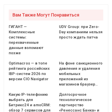
Вам Также Могут Понравиться
ГИГАНТ —
UDV Group: при Zero-
Комплексные
Day компаниям нельзя
системы:
просто ждать патча
перехваченные
данные взломают
позже
Optimacros — в топе
На фоне санкционного
рейтинга российских
давления и удаления
IBP-систем 2026 по
мобильных
версии CIO Navigator
приложений из
магазинов браузер…
Какую IP-телефонию
Долгосрочное
выбрать для
технологическое
Битрикс24 и amoCRM:
партнерство
обзор 7 сервисов для
«Ренессанс Банка» и