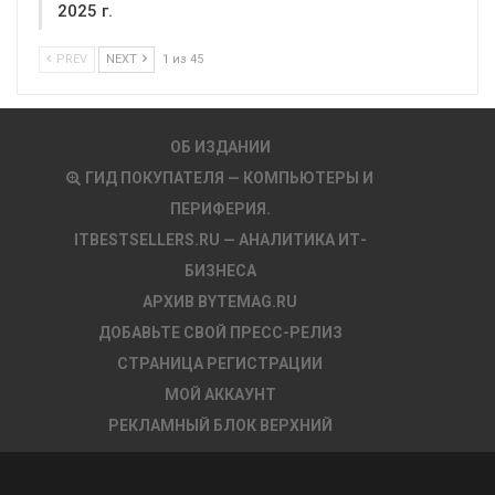
2025 г.
PREV
NEXT
1 из 45
ОБ ИЗДАНИИ
ГИД ПОКУПАТЕЛЯ — КОМПЬЮТЕРЫ И
ПЕРИФЕРИЯ.
ITBESTSELLERS.RU — АНАЛИТИКА ИТ-
БИЗНЕСА
АРХИВ BYTEMAG.RU
ДОБАВЬТЕ СВОЙ ПРЕСС-РЕЛИЗ
СТРАНИЦА РЕГИСТРАЦИИ
МОЙ АККАУНТ
РЕКЛАМНЫЙ БЛОК ВЕРХНИЙ