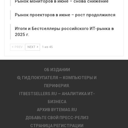
Рынок мониторов в июне – снова снижение
Рынок проекторов в июне – рост продолжился
Итоги и Бестселлеры российского ИТ-рынка в
2025 г.
PREV
NEXT
1 из 45
ОБ ИЗДАНИИ
ГИД ПОКУПАТЕЛЯ — КОМПЬЮТЕРЫ И
ПЕРИФЕРИЯ.
ITBESTSELLERS.RU — АНАЛИТИКА ИТ-
БИЗНЕСА
АРХИВ BYTEMAG.RU
ДОБАВЬТЕ СВОЙ ПРЕСС-РЕЛИЗ
СТРАНИЦА РЕГИСТРАЦИИ