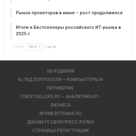
Рынок проекторов в июне – рост продолжился
Итоги и Бестселлеры российского ИТ-рынка в
2025 г.
PREV
NEXT
1 из 45
ОБ ИЗДАНИИ
ГИД ПОКУПАТЕЛЯ — КОМПЬЮТЕРЫ И
ПЕРИФЕРИЯ.
ITBESTSELLERS.RU — АНАЛИТИКА ИТ-
БИЗНЕСА
АРХИВ BYTEMAG.RU
ДОБАВЬТЕ СВОЙ ПРЕСС-РЕЛИЗ
СТРАНИЦА РЕГИСТРАЦИИ