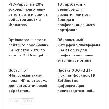
«1С-Рарус» на 20%
10 зарубежных
ускорил подготовку
сервисов для
отчетности и расчет
развития личного
себестоимости в
бренда и
«Криогаз»
профессионального
портфолио
Optimacros — в топе
Обновленный
рейтинга российских
интерфейс платформы
IBP-систем 2026 по
EGAR Focus для
версии CIO Navigator
профессиональных
участников рынка
Quorum от
Проект ООО «ЦЦТ»
«Наносемантики»:
(Группа «Борлас», ГК
новая ИИ-платформа
Softline) по
для автоматической
цифровизации
обработки…
производственной…
PREV
NEXT