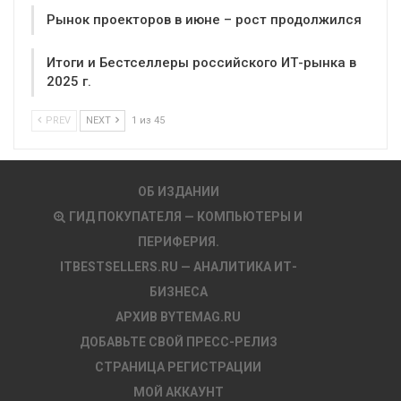
Рынок проекторов в июне – рост продолжился
Итоги и Бестселлеры российского ИТ-рынка в
2025 г.
PREV
NEXT
1 из 45
ОБ ИЗДАНИИ
ГИД ПОКУПАТЕЛЯ — КОМПЬЮТЕРЫ И
ПЕРИФЕРИЯ.
ITBESTSELLERS.RU — АНАЛИТИКА ИТ-
БИЗНЕСА
АРХИВ BYTEMAG.RU
ДОБАВЬТЕ СВОЙ ПРЕСС-РЕЛИЗ
СТРАНИЦА РЕГИСТРАЦИИ
МОЙ АККАУНТ