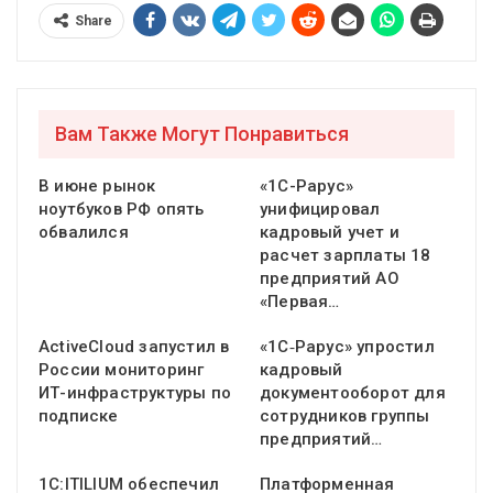
Share
Вам Также Могут Понравиться
В июне рынок
«1С-Рарус»
ноутбуков РФ опять
унифицировал
обвалился
кадровый учет и
расчет зарплаты 18
предприятий АО
«Первая…
ActiveCloud запустил в
«1С‑Рарус» упростил
России мониторинг
кадровый
ИТ-инфраструктуры по
документооборот для
подписке
сотрудников группы
предприятий…
1С:ITILIUM обеспечил
Платформенная