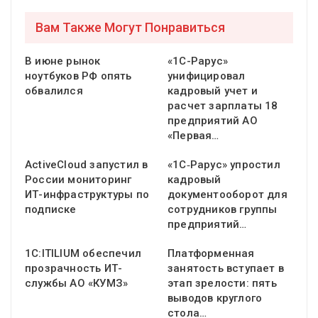
Вам Также Могут Понравиться
В июне рынок
«1С-Рарус»
ноутбуков РФ опять
унифицировал
обвалился
кадровый учет и
расчет зарплаты 18
предприятий АО
«Первая…
ActiveCloud запустил в
«1С‑Рарус» упростил
России мониторинг
кадровый
ИТ-инфраструктуры по
документооборот для
подписке
сотрудников группы
предприятий…
1С:ITILIUM обеспечил
Платформенная
прозрачность ИТ-
занятость вступает в
службы АО «КУМЗ»
этап зрелости: пять
выводов круглого
стола…