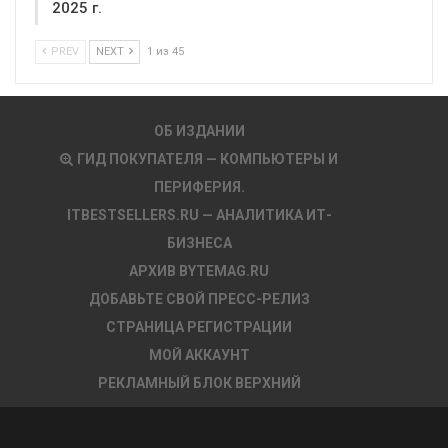
2025 г.
PREV
NEXT
1 из 45
ОБ ИЗДАНИИ
ГИД ПОКУПАТЕЛЯ — КОМПЬЮТЕРЫ И
ПЕРИФЕРИЯ.
ITBESTSELLERS.RU — АНАЛИТИКА ИТ-
БИЗНЕСА
АРХИВ BYTEMAG.RU
ДОБАВЬТЕ СВОЙ ПРЕСС-РЕЛИЗ
СТРАНИЦА РЕГИСТРАЦИИ
МОЙ АККАУНТ
РЕКЛАМНЫЙ БЛОК ВЕРХНИЙ