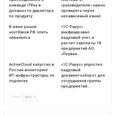
команде ITKey в
«руководителя» нужно
должности директора
проверять через
по продукту
независимый канал
В июне рынок
«1С-Рарус»
ноутбуков РФ опять
унифицировал
обвалился
кадровый учет и
расчет зарплаты 18
предприятий АО
«Первая…
ActiveCloud запустил в
«1С‑Рарус» упростил
России мониторинг
кадровый
ИТ-инфраструктуры по
документооборот для
подписке
сотрудников группы
предприятий…
PREV
NEXT