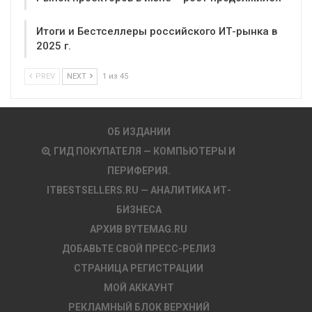
Итоги и Бестселлеры российского ИТ-рынка в
2025 г.
PREV
NEXT
1 из 45
ОБ ИЗДАНИИ
ГИД ПОКУПАТЕЛЯ — КОМПЬЮТЕРЫ И
ПЕРИФЕРИЯ.
ITBESTSELLERS.RU — АНАЛИТИКА ИТ-
БИЗНЕСА
АРХИВ BYTEMAG.RU
ДОБАВЬТЕ СВОЙ ПРЕСС-РЕЛИЗ
СТРАНИЦА РЕГИСТРАЦИИ
МОЙ АККАУНТ
РЕКЛАМНЫЙ БЛОК ВЕРХНИЙ