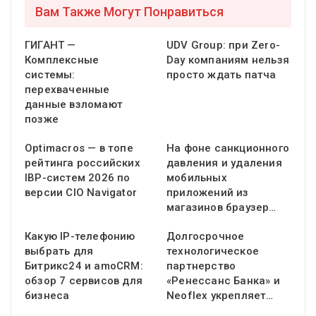
Вам Также Могут Понравиться
ГИГАНТ —
UDV Group: при Zero-
Комплексные
Day компаниям нельзя
системы:
просто ждать патча
перехваченные
данные взломают
позже
Optimacros — в топе
На фоне санкционного
рейтинга российских
давления и удаления
IBP-систем 2026 по
мобильных
версии CIO Navigator
приложений из
магазинов браузер…
Какую IP-телефонию
Долгосрочное
выбрать для
технологическое
Битрикс24 и amoCRM:
партнерство
обзор 7 сервисов для
«Ренессанс Банка» и
бизнеса
Neoflex укрепляет…