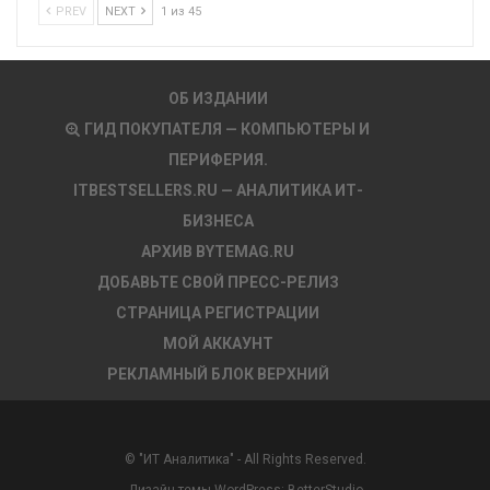
PREV
NEXT
1 из 45
ОБ ИЗДАНИИ
ГИД ПОКУПАТЕЛЯ — КОМПЬЮТЕРЫ И
ПЕРИФЕРИЯ.
ITBESTSELLERS.RU — АНАЛИТИКА ИТ-
БИЗНЕСА
АРХИВ BYTEMAG.RU
ДОБАВЬТЕ СВОЙ ПРЕСС-РЕЛИЗ
СТРАНИЦА РЕГИСТРАЦИИ
МОЙ АККАУНТ
РЕКЛАМНЫЙ БЛОК ВЕРХНИЙ
© "ИТ Аналитика" - All Rights Reserved.
Дизайн темы WordPress:
BetterStudio