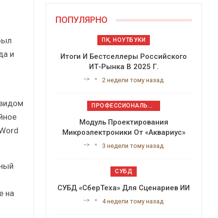
ПОПУЛЯРНО
был
ПК, НОУТБУКИ
да и
Итоги И Бестселлеры Российского
ИТ-Рынка В 2025 Г.
-->
2 недели тому назад
 видом
ПРОФЕССИОНАЛЬНОЕ ПРИКЛАДНОЕ ПО
йное
Модуль Проектирования
 Word
Микроэлектроники От «Аквариус»
-->
3 недели тому назад
мный
СУБД
СУБД «СберТеха» Для Сценариев ИИ
е на
-->
4 недели тому назад