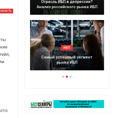
леры
Отрасль ИБП в депрессии?
в 2025 г.
Анализ российского рынка ИБП
АСНОСТЬ
сты
ские
ИБП
тейл,
ессии?
Самый успешный сегмент
ли
рынка ИБП
асто