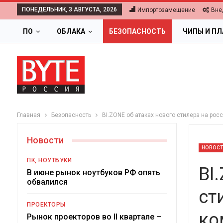
ПОНЕДЕЛЬНИК, 3 АВГУСТА, 2026
Импортозамещение
Вне
ПО
ОБЛАКА
БЕЗОПАСНОСТЬ
ЧИПЫ И П
Главная
Безопасность
BI.ZONE об атаках нового стилера на ро
Новости
НОВОС
ПК, НОУТБУКИ
BI
В июне рынок ноутбуков РФ опять
обвалился
ст
ПРОЕКТОРЫ
ко
Ц
Рынок проекторов во II квартале –