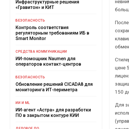
невни
Инфраструктурные решения
«Гравитон» и КИТ
больш
БЕЗОПАСНОСТЬ
После
Контроль соответствия
сохра
регуляторным требованиям ИБ в
клави
Smart Monitor
обмен
СРЕДСТВА КОММУНИКАЦИИ
ИИ-помощник Naumen для
Стилер
операторов контакт-центров
цене 
лицен
БЕЗОПАСНОСТЬ
защищ
Обновление решений CICADA8 для
мониторинга ИТ-периметра
150 д
ИИ И ML
Для з
ИИ-агент «Астра» для разработки
испол
ПО в закрытом контуре КИИ
(упра
однор
ДЕЛОВОЕ ПО