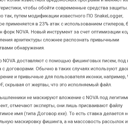
теристики, чтобы обойти современные средства защиты.
о так, путем модификации известного ПО SnakeLogger,
ое применяется в 23% атак с использованием стилеров, 
н форк NOVA. Новый инструмент за счет оптимизации ко
ления архитектуры сложнее распознать привычными
твами обнаружения.
р NOVA доставляют с помощью фишинговых писем, под
а с договорами. Обычно в таких случаях используют дво
рение и привычные для пользователя иконки, например,
DF, скрывая от жертвы, что это исполняемый файл.
ышленники не маскируют вложение с NOVA под легити
ент, отмечают эксперты, они лишь присваивают файлу
имое имя (типа Договор.exe). То есть ставка делается н
льную маскировку фишинга, а на массовость рассылок и