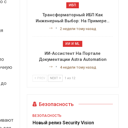
о с
ИБП
Трансформаторный ИБП Как
Инженерный Выбор: На Примере…
-->
2 недели тому назад
ия
ИИ И ML
ИИ-Ассистент На Портале
по
Документации Astra Automation
рочную
-->
4 недели тому назад
PREV
NEXT
1 из 12
 до
Безопасность
БЕЗОПАСНОСТЬ
живают
Новый релиз Security Vision
в для