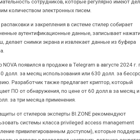
мательность сотрудников, которые регулярно имеют дел
им количеством электронных писем.
 распаковки и закрепления в системе стилер собирает
ненные аутентификационные данные, записывает нажат
ш, делает снимки экрана и извлекает данные из буфера
а.
 NOVA появился в продаже в Telegram в августе 2024 г. 
50 долл. за месяц использования или 630 долл. за бесс
зию. Разработчик также предлагает криптор, который
ает ПО от обнаружения, по цене от 60 долл.в за месяц и
олл. за три месяца применения.
ащиты от стилеров эксперты BI.ZONE рекомендуют
ьзовать системы класса privileged access management
вление привилегированным доступом), которые поддер
азовые пароли и позволяют настроить ротацию секрето