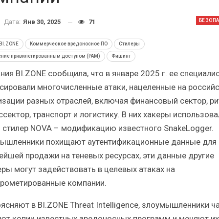
Краткий статистический
Итоги и Бестсел
сборник от…
российского ИТ-рынка 
БЕЗОП
Дата:
Янв 30, 2025
71
BI.ZONE
Коммерческое вредоносное ПО
Стилеры
ение привилегированным доступом (PAM)
Фишинг
ния BI.ZONE сообщила, что в январе 2025 г. ее специали
сировали многочисленные атаки, нацеленные на россий
ИБП
ИБП
изации разных отраслей, включая финансовый сектор, ри
косят ли глобальные угрозы
Отрасль ИБП в депр
ссектор, транспорт и логистику. В них хакеры использова
российский рынок ИБП?
Часть II.
 стилер NOVA – модификацию известного SnakeLogger.
ышленники похищают аутентификационные данные для
ейшей продажи на теневых ресурсах, эти данные другие
еры могут задействовать в целевых атаках на
рометированные компании.
ясняют в BI.ZONE Threat Intelligence, злоумышленники ч
ют копии известных аредоносных программ и меняют их