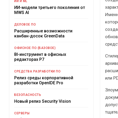
ИИ И ML
харак
ИИ-модели третьего поколения от
MWS AI
Именн
котор
ДЕЛОВОЕ ПО
созда
Расширенные возможности
канбан-досок GreenData
обнов
средс
ОФИСНОЕ ПО (БАЗОВОЕ)
BI-инструмент в офисных
Стиле
редакторах Р7
архив
расши
СРЕДСТВА РАЗРАБОТКИ ПО
или P
Релиз среды корпоративной
разработки OpenIDE Pro
Злоум
БЕЗОПАСНОСТЬ
докум
Новый релиз Security Vision
допуст
тщате
СЕРВЕРЫ