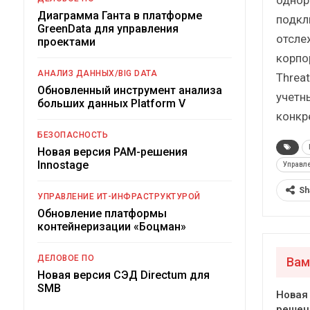
Диаграмма Ганта в платформе
подкл
GreenData для управления
отсле
проектами
корпо
АНАЛИЗ ДАННЫХ/BIG DATA
Threa
Обновленный инструмент анализа
учетн
больших данных Platform V
конкр
БЕЗОПАСНОСТЬ
Новая версия PAM-решения
Innostage
Управл
Sh
УПРАВЛЕНИЕ ИТ-ИНФРАСТРУКТУРОЙ
Обновление платформы
контейнеризации «Боцман»
ДЕЛОВОЕ ПО
Вам
Новая версия СЭД Directum для
SMB
Новая
решен