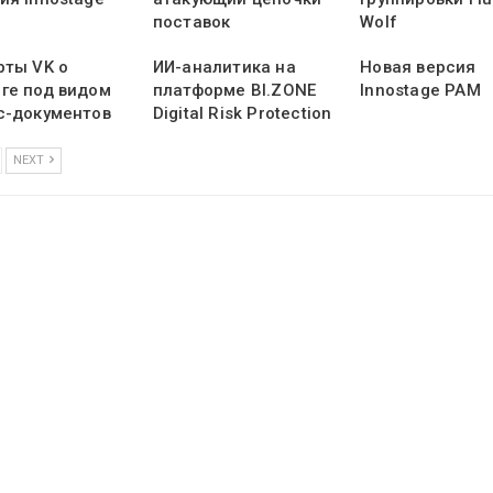
поставок
Wolf
рты VK о
ИИ-аналитика на
Новая версия
ге под видом
платформе BI.ZONE
Innostage PAM
с-документов
Digital Risk Protection
NEXT