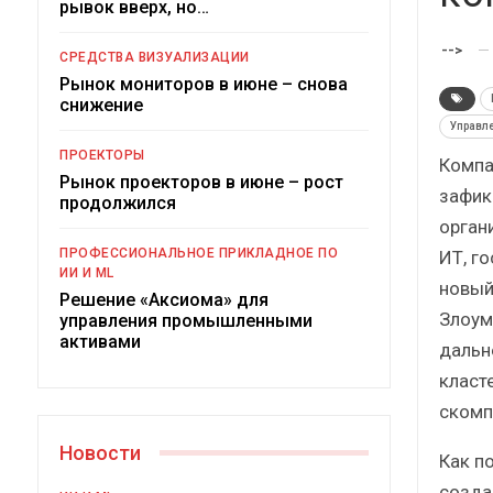
рывок вверх, но…
-->
СРЕДСТВА ВИЗУАЛИЗАЦИИ
Рынок мониторов в июне – снова
снижение
Управл
ПРОЕКТОРЫ
Компа
Рынок проекторов в июне – рост
зафик
продолжился
орган
Под
ПРОФЕССИОНАЛЬНОЕ ПРИКЛАДНОЕ ПО
ИТ, го
ИИ И ML
новый
Решение «Аксиома» для
Злоум
управления промышленными
активами
дальн
класт
скомп
Новости
Как по
созда