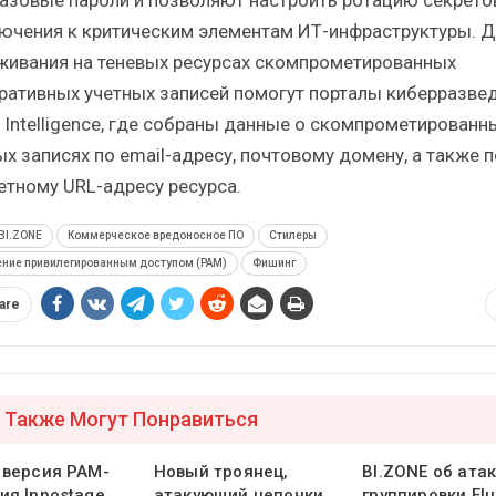
ючения к критическим элементам ИТ-инфраструктуры. Д
живания на теневых ресурсах скомпрометированных
ративных учетных записей помогут порталы киберразве
t Intelligence, где собраны данные о скомпрометированн
ых записях по email-адресу, почтовому домену, а также п
етному URL-адресу ресурса.
BI.ZONE
Коммерческое вредоносное ПО
Стилеры
ение привилегированным доступом (PAM)
Фишинг
are
 Также Могут Понравиться
 версия PAM-
Новый троянец,
BI.ZONE об ата
ия Innostage
атакующий цепочки
группировки Flu