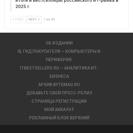
Итоги и Бестселлеры российского ИТ-рынка в
2025 г.
PREV
NEXT
1 из 45
ОБ ИЗДАНИИ
ГИД ПОКУПАТЕЛЯ — КОМПЬЮТЕРЫ И
ПЕРИФЕРИЯ.
ITBESTSELLERS.RU — АНАЛИТИКА ИТ-
БИЗНЕСА
АРХИВ BYTEMAG.RU
ДОБАВЬТЕ СВОЙ ПРЕСС-РЕЛИЗ
СТРАНИЦА РЕГИСТРАЦИИ
МОЙ АККАУНТ
РЕКЛАМНЫЙ БЛОК ВЕРХНИЙ