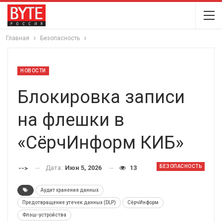
Главная
Безопасность
НОВОСТИ
Блокировка записи
на флешки в
«СёрчИнформ КИБ»
БЕЗОПАСНОСТЬ
Дата:
Июн 5, 2026
13
-->
Аудит хранения данных
Предотвращение утечек данных (DLP)
СёрчИнформ
Флэш-устройства