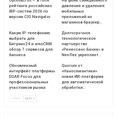
Optimacros — в топе
На фоне санкционного
рейтинга российских
давления и удаления
IBP-систем 2026 по
мобильных
версии CIO Navigator
приложений из
магазинов браузер…
Какую IP-телефонию
Долгосрочное
выбрать для
технологическое
Битрикс24 и amoCRM:
партнерство
обзор 7 сервисов для
«Ренессанс Банка» и
бизнеса
Neoflex укрепляет…
Обновленный
Quorum от
интерфейс платформы
«Наносемантики»:
EGAR Focus для
новая ИИ-платформа
профессиональных
для автоматической
участников рынка
обработки…
PREV
NEXT