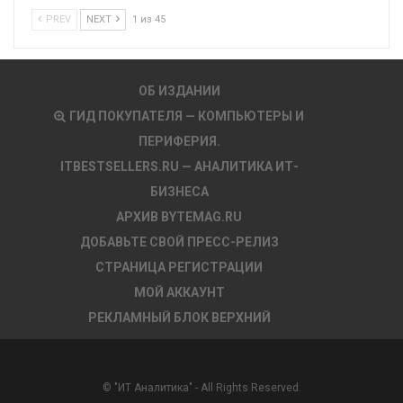
PREV
NEXT
1 из 45
ОБ ИЗДАНИИ
ГИД ПОКУПАТЕЛЯ — КОМПЬЮТЕРЫ И
ПЕРИФЕРИЯ.
ITBESTSELLERS.RU — АНАЛИТИКА ИТ-
БИЗНЕСА
АРХИВ BYTEMAG.RU
ДОБАВЬТЕ СВОЙ ПРЕСС-РЕЛИЗ
СТРАНИЦА РЕГИСТРАЦИИ
МОЙ АККАУНТ
РЕКЛАМНЫЙ БЛОК ВЕРХНИЙ
© "ИТ Аналитика" - All Rights Reserved.