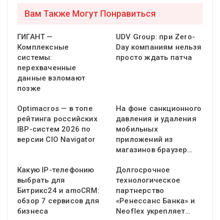
Вам Также Могут Понравиться
ГИГАНТ —
UDV Group: при Zero-
Комплексные
Day компаниям нельзя
системы:
просто ждать патча
перехваченные
данные взломают
позже
Optimacros — в топе
На фоне санкционного
рейтинга российских
давления и удаления
IBP-систем 2026 по
мобильных
версии CIO Navigator
приложений из
магазинов браузер…
Какую IP-телефонию
Долгосрочное
выбрать для
технологическое
Битрикс24 и amoCRM:
партнерство
обзор 7 сервисов для
«Ренессанс Банка» и
бизнеса
Neoflex укрепляет…