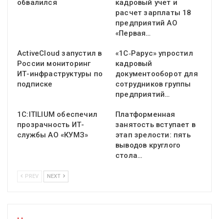
обвалился
кадровый учет и
расчет зарплаты 18
предприятий АО
«Первая…
ActiveCloud запустил в
«1С‑Рарус» упростил
России мониторинг
кадровый
ИТ-инфраструктуры по
документооборот для
подписке
сотрудников группы
предприятий…
1С:ITILIUM обеспечил
Платформенная
прозрачность ИТ-
занятость вступает в
службы АО «КУМЗ»
этап зрелости: пять
выводов круглого
стола…
PREV
NEXT