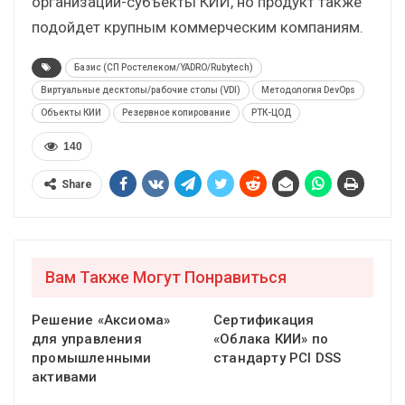
организации-субъекты КИИ, но продукт также
подойдет крупным коммерческим компаниям.
Базис (СП Ростелеком/YADRO/Rubytech)
Виртуальные десктопы/рабочие столы (VDI)
Методология DevOps
Объекты КИИ
Резервное копирование
РТК-ЦОД
140
Share
Вам Также Могут Понравиться
Решение «Аксиома»
Сертификация
для управления
«Облака КИИ» по
промышленными
стандарту PCI DSS
активами