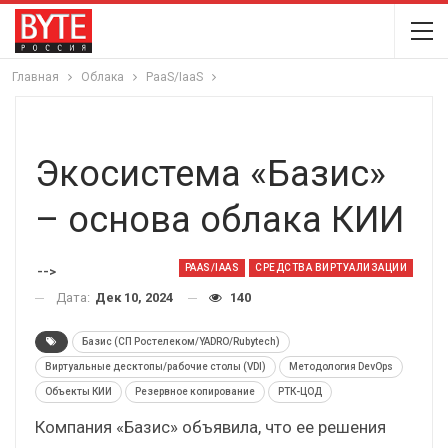
Главная
Облака
PaaS/IaaS
Экосистема «Базис»
– основа облака КИИ
PAAS/IAAS
СРЕДСТВА ВИРТУАЛИЗАЦИИ
-->
Дата:
Дек 10, 2024
140
Базис (СП Ростелеком/YADRO/Rubytech)
Виртуальные десктопы/рабочие столы (VDI)
Методология DevOps
Объекты КИИ
Резервное копирование
РТК-ЦОД
Компания «Базис» объявила, что ее решения