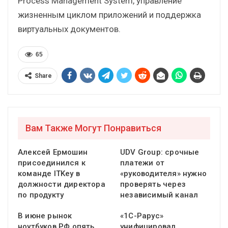
Process Management System, управление
жизненным циклом приложений и поддержка
виртуальных документов.
65
Share
Вам Также Могут Понравиться
Алексей Ермошин
UDV Group: срочные
присоединился к
платежи от
команде ITKey в
«руководителя» нужно
должности директора
проверять через
по продукту
независимый канал
В июне рынок
«1С-Рарус»
ноутбуков РФ опять
унифицировал