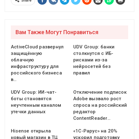
Share
Вам Также Могут Понравиться
ActiveCloud развернул
UDV Group: банки
защищённую
столкнутся с ИБ-
облачную
рисками из-за
инфраструктуру для
нейросетей без
российского бизнеса
правил
в…
UDV Group: ИИ-чат-
Отключение подписок
боты становятся
Adobe вызвало рост
неучтенным каналом
спроса на российский
утечки данных
редактор
ContentReader…
Hisense открыла
«1С-Рарус» на 20%
новый магазин в ТЦ
ускорил подготовку