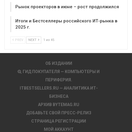
Рынок проекторов в июне – рост продолжился
Итоги и Бестселлеры российского ИТ-рынка в
2025 г.
PREV
NEXT
1 из 45
ОБ ИЗДАНИИ
ГИД ПОКУПАТЕЛЯ — КОМПЬЮТЕРЫ И
ПЕРИФЕРИЯ.
ITBESTSELLERS.RU — АНАЛИТИКА ИТ-
БИЗНЕСА
АРХИВ BYTEMAG.RU
ДОБАВЬТЕ СВОЙ ПРЕСС-РЕЛИЗ
СТРАНИЦА РЕГИСТРАЦИИ
МОЙ АККАУНТ