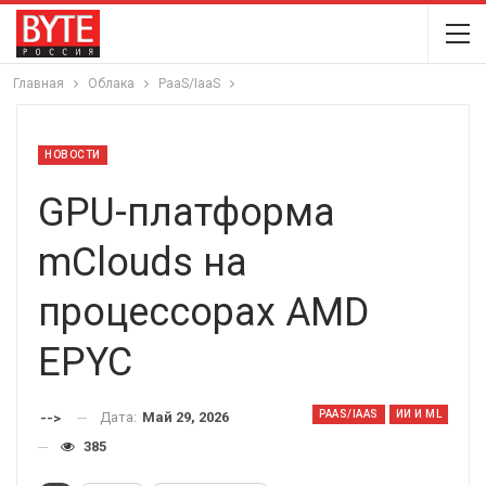
Главная
Облака
PaaS/IaaS
НОВОСТИ
GPU-платформа
mClouds на
процессорах AMD
EPYC
PAAS/IAAS
ИИ И ML
Дата:
Май 29, 2026
-->
385