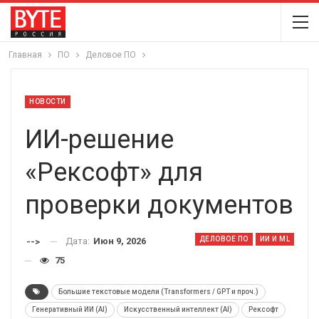
Главная
ПО
Деловое ПО
НОВОСТИ
ИИ-решение
«Рексофт» для
проверки документов
ДЕЛОВОЕ ПО
ИИ И ML
Дата:
Июн 9, 2026
-->
75
Большие текстовые модели (Transformers / GPT и проч.)
Генеративный ИИ (AI)
Искусственный интеллект (AI)
Рексофт