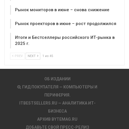
Рынок мониторов в июне – снова снижение
Рынок проекторов в июне – рост продолжился
Итоги и Бестселлеры российского ИТ-рынка в
2025 г.
PREV
NEXT
1 из 45
ОБ ИЗДАНИИ
ГИД ПОКУПАТЕЛЯ — КОМПЬЮТЕРЫ И
ПЕРИФЕРИЯ.
ITBESTSELLERS.RU — АНАЛИТИКА ИТ-
БИЗНЕСА
АРХИВ BYTEMAG.RU
ДОБАВЬТЕ СВОЙ ПРЕСС-РЕЛИЗ