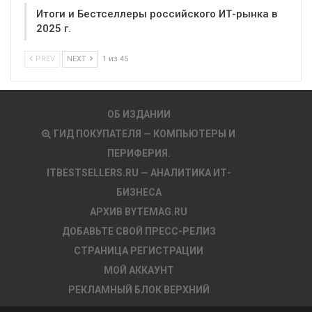
Итоги и Бестселлеры российского ИТ-рынка в
2025 г.
PREV
NEXT
1 из 45
ОБ ИЗДАНИИ
ГИД ПОКУПАТЕЛЯ — КОМПЬЮТЕРЫ И
ПЕРИФЕРИЯ.
ITBESTSELLERS.RU — АНАЛИТИКА ИТ-
БИЗНЕСА
АРХИВ BYTEMAG.RU
ДОБАВЬТЕ СВОЙ ПРЕСС-РЕЛИЗ
СТРАНИЦА РЕГИСТРАЦИИ
МОЙ АККАУНТ
РЕКЛАМНЫЙ БЛОК ВЕРХНИЙ