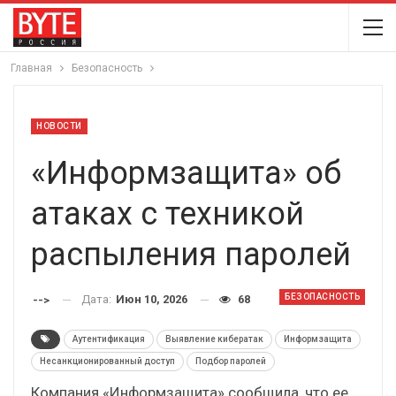
Главная
Безопасность
НОВОСТИ
«Информзащита» об
атаках с техникой
распыления паролей
БЕЗОПАСНОСТЬ
Дата:
Июн 10, 2026
68
-->
Аутентификация
Выявление кибератак
Информзащита
Несанкционированный доступ
Подбор паролей
Компания «Информзащита» сообщила, что ее