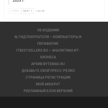
2025 г.
PREV
NEXT
1 из 45
ОБ ИЗДАНИИ
ГИД ПОКУПАТЕЛЯ — КОМПЬЮТЕРЫ И
ПЕРИФЕРИЯ.
ITBESTSELLERS.RU — АНАЛИТИКА ИТ-
БИЗНЕСА
АРХИВ BYTEMAG.RU
ДОБАВЬТЕ СВОЙ ПРЕСС-РЕЛИЗ
СТРАНИЦА РЕГИСТРАЦИИ
МОЙ АККАУНТ
РЕКЛАМНЫЙ БЛОК ВЕРХНИЙ