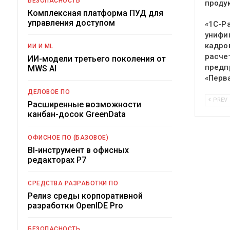
БЕЗОПАСНОСТЬ
проду
Комплексная платформа ПУД для
управления доступом
«1С-Р
унифи
кадро
ИИ И ML
расче
ИИ-модели третьего поколения от
предп
MWS AI
«Перв
ДЕЛОВОЕ ПО
PREV
Расширенные возможности
канбан-досок GreenData
ОФИСНОЕ ПО (БАЗОВОЕ)
BI-инструмент в офисных
редакторах Р7
СРЕДСТВА РАЗРАБОТКИ ПО
Релиз среды корпоративной
разработки OpenIDE Pro
БЕЗОПАСНОСТЬ