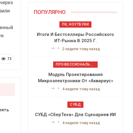
через
вили
ПОПУЛЯРНО
ПК, НОУТБУКИ
данный
Итоги И Бестселлеры Российского
уя
ИТ-Рынка В 2025 Г.
-->
2 недели тому назад
73
ПРОФЕССИОНАЛЬНОЕ ПРИКЛАДНОЕ ПО
Модуль Проектирования
Микроэлектроники От «Аквариус»
-->
4 недели тому назад
СУБД
пять
СУБД «СберТеха» Для Сценариев ИИ
-->
4 недели тому назад