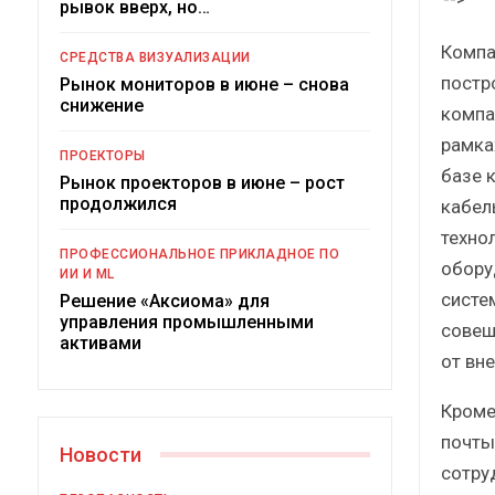
рывок вверх, но…
Компан
СРЕДСТВА ВИЗУАЛИЗАЦИИ
постр
Рынок мониторов в июне – снова
снижение
компа
рамка
ПРОЕКТОРЫ
базе 
Рынок проекторов в июне – рост
продолжился
кабел
техно
Под
ПРОФЕССИОНАЛЬНОЕ ПРИКЛАДНОЕ ПО
обору
ИИ И ML
систе
Решение «Аксиома» для
управления промышленными
совещ
активами
от вне
Кроме
почты
Новости
сотру