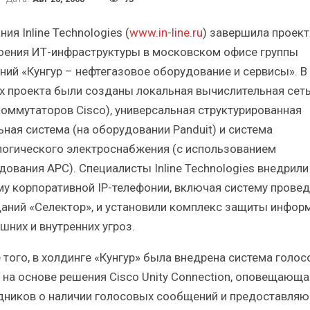
Краткий статистический
Итоги и Бестсел
сборник от…
российского ИТ-рынка 
ия Inline Technologies (
www.in-line.ru
) завершила проект
оения ИТ-инфраструктуры в московском офисе группы
ний «Кунгур – нефтегазовое оборудование и сервисы». В
х проекта были созданы локальная вычислительная сеть
коммутаторов Cisco), универсальная структурированная
ИБП
ИБП
ьная система (на оборудовании Panduit) и система
логического электроснабжения (с использованием
косят ли глобальные угрозы
Отрасль ИБП в депр
российский рынок ИБП?
Часть II.
дования APC). Специалисты Inline Technologies внедрили
му корпоративной IP-телефонии, включая систему прове
аний «Селектор», и установили комплекс защиты инфор
шних и внутренних угроз.
 того, в холдинге «Кунгур» была внедрена система голос
 на основе решения Cisco Unity Connection, оповещающа
дников о наличии голосовых сообщений и предоставля