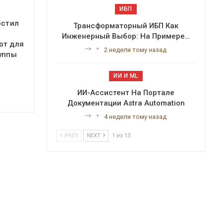
ИБП
остил
Трансформаторный ИБП Как
Инженерный Выбор: На Примере…
от для
-->
2 недели тому назад
уппы
ИИ И ML
ИИ-Ассистент На Портале
Документации Astra Automation
-->
4 недели тому назад
PREV
NEXT
1 из 13