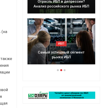
леры
Отрасль ИБП в депрессии?
в 2025 г.
Анализ российского рынка ИБП
 (на
ИБП
ессии?
Самый успешный сегмент
рынка ИБП
 также
дения
мации
овой
я
ющая