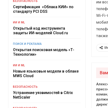
БЕЗОПАСНОСТЬ
им во
Сертификация «Облака КИИ» по
телеф
стандарту PCI DSS
Wi-Fi
мобил
ИИ И ML
Открытый код инструмента
телеф
защиты ИИ-моделей Cloud.ru
также 
ПОИСК И РЕКЛАМА
Sh
Открытая поисковая модель «Т-
Технологии»
ИИ И ML
Новые языковые модели в облаке
Вам
MWS Cloud
Алекс
БЕЗОПАСНОСТЬ
присо
Устранение уязвимостей в Citrix
команд
NetScaler
должн
дирек