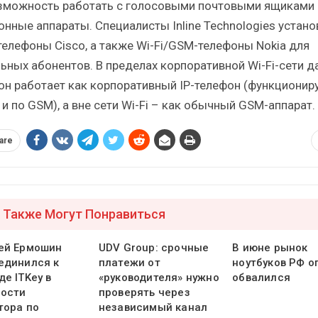
зможность работать с голосовыми почтовыми ящиками 
онные аппараты. Специалисты Inline Technologies устано
-телефоны Cisco, а также Wi-Fi/GSM-телефоны Nokia для
ьных абонентов. В пределах корпоративной Wi-Fi-сети 
он работает как корпоративный IP-телефон (функционир
и по GSM), а вне сети Wi-Fi – как обычный GSM-аппарат.
are
 Также Могут Понравиться
ей Ермошин
UDV Group: срочные
В июне рынок
единился к
платежи от
ноутбуков РФ о
е ITKey в
«руководителя» нужно
обвалился
ости
проверять через
тора по
независимый канал