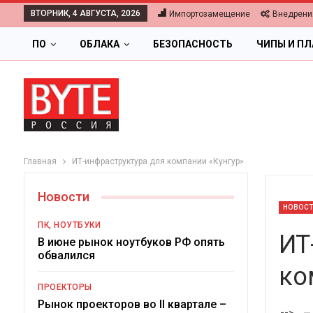
ВТОРНИК, 4 АВГУСТА, 2026
Импортозамещение
Внедрени
ПО
ОБЛАКА
БЕЗОПАСНОСТЬ
ЧИПЫ И П
Главная
ИТ-инфраструктура для компании «Кунгур»
Новости
НОВОС
ПК, НОУТБУКИ
ИТ
В июне рынок ноутбуков РФ опять
обвалился
ко
ПРОЕКТОРЫ
Ц
Рынок проекторов во II квартале –
-->