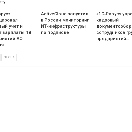
кту
арус»
ActiveCloud запустил
«1С‑Рарус» упр
цировал
в России мониторинг
кадровый
вый учет и
ИТ-инфраструктуры
документообор
т зарплаты 18
по подписке
сотрудников гр
риятий АО
предприятий…
ая…
NEXT