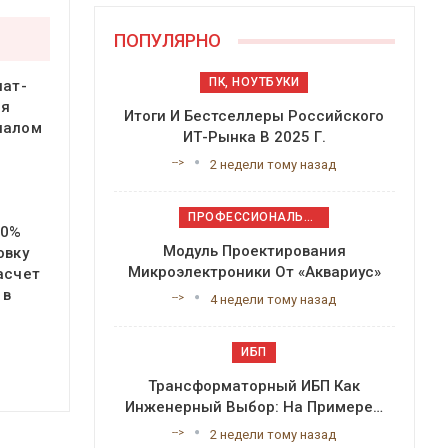
ПОПУЛЯРНО
ПК, НОУТБУКИ
чат-
ся
Итоги И Бестселлеры Российского
налом
ИТ-Рынка В 2025 Г.
-->
2 недели тому назад
ПРОФЕССИОНАЛЬНОЕ ПРИКЛАДНОЕ ПО
20%
Модуль Проектирования
овку
Микроэлектроники От «Аквариус»
асчет
 в
-->
4 недели тому назад
ИБП
Трансформаторный ИБП Как
Инженерный Выбор: На Примере…
-->
2 недели тому назад