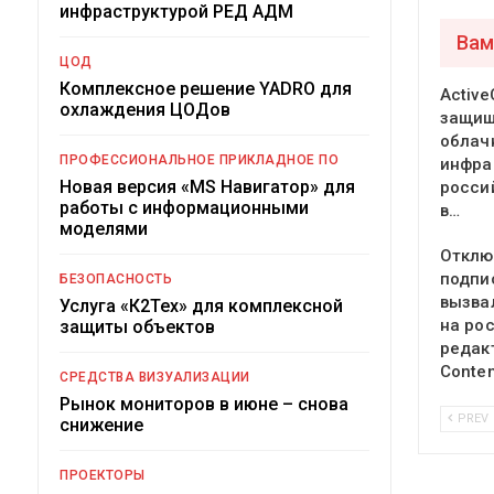
инфраструктурой РЕД АДМ
Вам
ЦОД
Комплексное решение YADRO для
Active
охлаждения ЦОДов
защи
облач
ПРОФЕССИОНАЛЬНОЕ ПРИКЛАДНОЕ ПО
инфра
Новая версия «MS Навигатор» для
росси
работы с информационными
в…
моделями
Отклю
подпи
БЕЗОПАСНОСТЬ
вызва
Услуга «К2Тех» для комплексной
на ро
защиты объектов
редак
Conte
СРЕДСТВА ВИЗУАЛИЗАЦИИ
Рынок мониторов в июне – снова
PREV
снижение
ПРОЕКТОРЫ