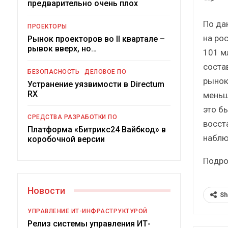
предварительно очень плох
Краткий статистический
сборник от…
По дан
ПРОЕКТОРЫ
на ро
Рынок проекторов во II квартале –
рывок вверх, но…
101 м
состав
БЕЗОПАСНОСТЬ
ДЕЛОВОЕ ПО
рынок
Устранение уязвимости в Directum
ИБП
RX
меньш
это б
Подкосят ли глобальные угрозы
СРЕДСТВА РАЗРАБОТКИ ПО
российский рынок ИБП?
восст
Платформа «Битрикс24 Вайбкод» в
наблю
коробочной версии
Подро
Новости
Sh
УПРАВЛЕНИЕ ИТ-ИНФРАСТРУКТУРОЙ
Релиз системы управления ИТ-