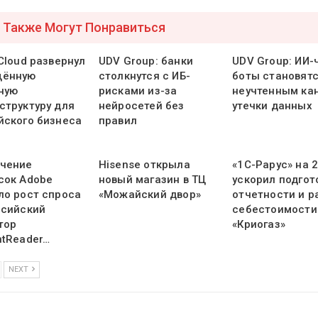
 Также Могут Понравиться
Cloud развернул
UDV Group: банки
UDV Group: ИИ-
щённую
столкнутся с ИБ-
боты становят
ную
рисками из-за
неучтенным ка
структуру для
нейросетей без
утечки данных
йского бизнеса
правил
чение
Hisense открыла
«1С-Рарус» на 
сок Adobe
новый магазин в ТЦ
ускорил подгот
ло рост спроса
«Можайский двор»
отчетности и р
ссийский
себестоимости
тор
«Криогаз»
ntReader…
NEXT