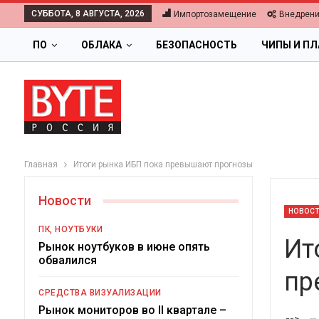
СУББОТА, 8 АВГУСТА, 2026
Импортозамещение
Внедрен
ПО
ОБЛАКА
БЕЗОПАСНОСТЬ
ЧИПЫ И П
Главная
Итоги рынка ИБП пока превышают прогнозы
Новости
НОВОС
ПК, НОУТБУКИ
Ит
Рынок ноутбуков в июне опять
обвалился
пр
ОБЛАКА
СРЕДСТВА ВИЗУАЛИЗАЦИИ
Цифровая экономика 2026.
Рынок мониторов во II квартале –
-->