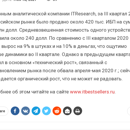
Итоги и Бестселлеры
Отрасль
российского ИТ-рынка в 2025 г.
Анализ ро
ным аналитической компании ITResearch, за III квартал 2
ссийском рынке было продано около 420 тыс. ИБП на су
лн долл. Средневзвешенная стоимость одного устройст
ила около 240 долл. По сравнению с III кварталом 2020 
 вырос на 9% в штуках и на 10% в деньгах, что ощутимо
ИБП
е динамики во II квартале. Однако в предыдущем кварт
ыл в основном «технический рост», связанный с
Отрасль ИБП в депрессии?
Самый 
Часть II.
ановлением рынка после обвала апреля-мая 2020 г.; сей
дается органический рост, что не может не радовать.
бнее об этом читайте на сайте
www.itbestsellers.ru
.
are