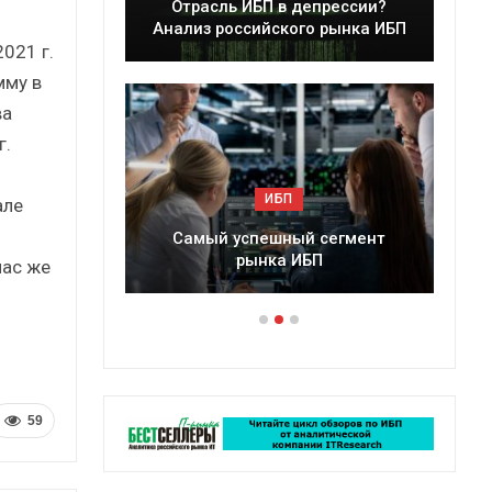
 ИБП в депрессии?
Краткий статистический
ссийского рынка ИБП
сборник от…
021 г.
мму в
ва
г.
ИБП
ИБП
але
успешный сегмент
Подкосят ли глобальные угро
рынка ИБП
российский рынок ИБП?
час же
59