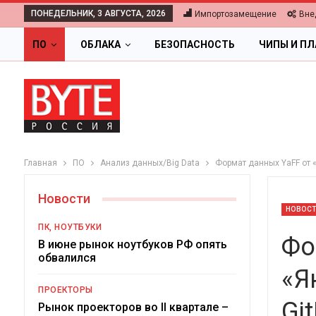
ПОНЕДЕЛЬНИК, 3 АВГУСТА, 2026
Импортозамещение
Вне
ПО
ОБЛАКА
БЕЗОПАСНОСТЬ
ЧИПЫ И П
Главная
ПО
Анализ данных/Big Data
Формат данных YaFF от «
Новости
НОВОС
ПК, НОУТБУКИ
Фо
В июне рынок ноутбуков РФ опять
обвалился
«Я
ОБЛА
ПРОЕКТОРЫ
Gi
Цифровая экон
Рынок проекторов во II квартале –