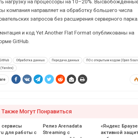
ть нагрузку на процессоры на 10–20%. Высвобожденны
сы компания направляет на обработку большего числа
овательских запросов без расширения серверного парка
ентация и код Yet Another Flat Format опубликованы на
орме GitHub.
GitHub
Обработка данных
Передача данных
ПО с открытым кодом (Open Sour
(Yandex)
are
 Также Могут Понравиться
 сервисы
Релиз Arenadata
«Яндекс Браузе
ru для работы с
Streaming с
активной защит