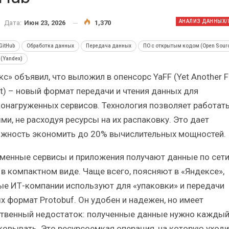
истический
Итоги и Бестселлеры
 от…
российского ИТ-рынка в 2025 г.
АНАЛИЗ ДАННЫХ/B
Дата:
Июн 23, 2026
1,370
GitHub
Обработка данных
Передача данных
ПО с открытым кодом (Open Sour
(Yandex)
с» объявил, что выложил в опенсорс YaFF (Yet Another F
t) – новый формат передачи и чтения данных для
ИБП
онагруженных сервисов. Технология позволяет работать
альные угрозы
Отрасль ИБП в депрессии?
ми, не расходуя ресурсы на их распаковку. Это дает
ынок ИБП?
Часть II.
жность экономить до 20% вычислительных мощностей.
менные сервисы и приложения получают данные по сети
 в компактном виде. Чаще всего, поясняют в «Яндексе»,
ые ИТ-компании используют для «упаковки» и передачи
х формат Protobuf. Он удобен и надежен, но имеет
твенный недостаток: полученные данные нужно каждый
ковывать. Это ресурсоемкая операция, на которую уходи