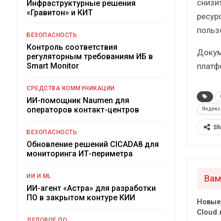
снизи
Инфраструктурные решения
«Гравитон» и КИТ
ресур
польз
БЕЗОПАСНОСТЬ
Контроль соответствия
Докум
регуляторным требованиям ИБ в
платф
Smart Monitor
СРЕДСТВА КОММУНИКАЦИИ
ИИ-помощник Naumen для
операторов контакт-центров
Яндекс 
Sh
БЕЗОПАСНОСТЬ
Обновление решений CICADA8 для
мониторинга ИТ-периметра
ИИ И ML
Вам
ИИ-агент «Астра» для разработки
ПО в закрытом контуре КИИ
Новые
Cloud.
ДЕЛОВОЕ ПО