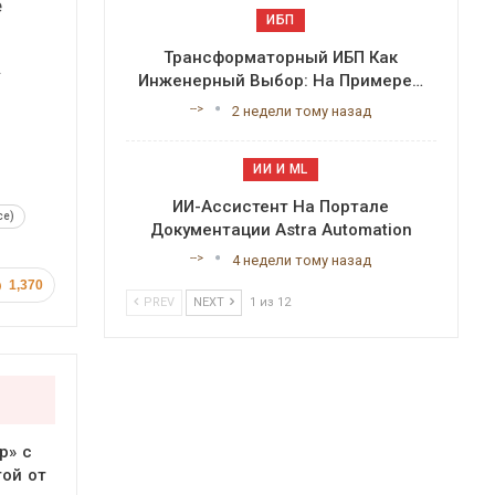
е
ИБП
Трансформаторный ИБП Как
.
Инженерный Выбор: На Примере…
-->
2 недели тому назад
ИИ И ML
ИИ-Ассистент На Портале
ce)
Документации Astra Automation
-->
4 недели тому назад
1,370
PREV
NEXT
1 из 12
р» с
ой от