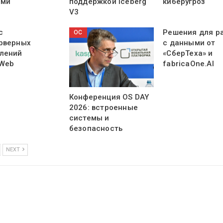
ыми
поддержкой Iceberg
киберугроз
V3
с
Решения для р
ОС
рверных
с данными от
лений
«СберТеха» и
Web
fabricaOne.AI
Конференция OS DAY
2026: встроенные
системы и
безопасность
NEXT