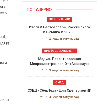
ers
ПОПУЛЯРНО
него
ПК, НОУТБУКИ
Итоги И Бестселлеры Российского
ИТ-Рынка В 2025 Г.
uf,
-->
2 недели тому назад
оляет
ПРОФЕССИОНАЛЬНОЕ ПРИКЛАДНОЕ ПО
Модуль Проектирования
ам и
Микроэлектроники От «Аквариус»
-->
3 недели тому назад
СУБД
СУБД «СберТеха» Для Сценариев ИИ
-->
4 недели тому назад
олило