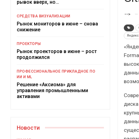
рывок вверх, но…
Краткий стат
сборник
-->
СРЕДСТВА ВИЗУАЛИЗАЦИИ
Рынок мониторов в июне – снова
снижение
Яндекс 
ПРОЕКТОРЫ
«Яндек
Рынок проекторов в июне – рост
Forma
ИБП
продолжился
высок
Подкосят ли глоб
ПРОФЕССИОНАЛЬНОЕ ПРИКЛАДНОЕ ПО
данны
российский р
ИИ И ML
возмо
Решение «Аксиома» для
управления промышленными
Совре
активами
диска
крупн
данны
Новости
сущес
распа