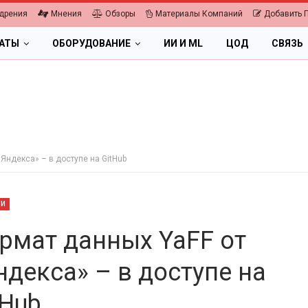
дрения
Мнения
Обзоры
Материалы Компаний
Добавить 
ЛАТЫ
ОБОРУДОВАНИЕ
ИИ И ML
ЦОД
СВЯЗЬ
Яндекса» – в доступе на GitHub
ТИ
рмат данных YaFF от
ндекса» – в доступе на
КА
ПК, НОУТБУКИ
tHub
омика 2026.