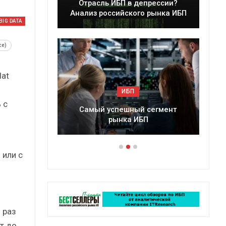
Отрасль ИБП в депрессии?
Краткий ст
Анализ российского рынка ИБП
сбор
IG DATA
ce)
lat
ИБП
 с
Самый успешный сегмент
Подкосят ли г
рынка ИБП
российски
 или с
 раз
т до