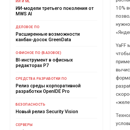
ИИ И ML
10% в
ИИ-модели третьего поколения от
MWS AI
позво
нужно
ДЕЛОВОЕ ПО
«Янде
Расширенные возможности
канбан-досок GreenData
YaFF 
чтобы
ОФИСНОЕ ПО (БАЗОВОЕ)
BI-инструмент в офисных
приме
редакторах Р7
вычис
форма
СРЕДСТВА РАЗРАБОТКИ ПО
разра
Релиз среды корпоративной
разработки OpenIDE Pro
скоро
«желе
БЕЗОПАСНОСТЬ
Новый релиз Security Vision
Техно
услов
СЕРВЕРЫ