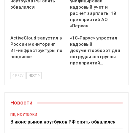
ноутбуков РФ опять
унифицировал
обвалился
кадровый учет и
расчет зарплаты 18
предприятий АО
«Первая…
ActiveCloud запустил в
«1С‑Рарус» упростил
России мониторинг
кадровый
ИТ-инфраструктуры по
документооборот для
подписке
сотрудников группы
предприятий…
PREV
NEXT
Новости
ПК, НОУТБУКИ
В июне рынок ноутбуков РФ опять обвалился