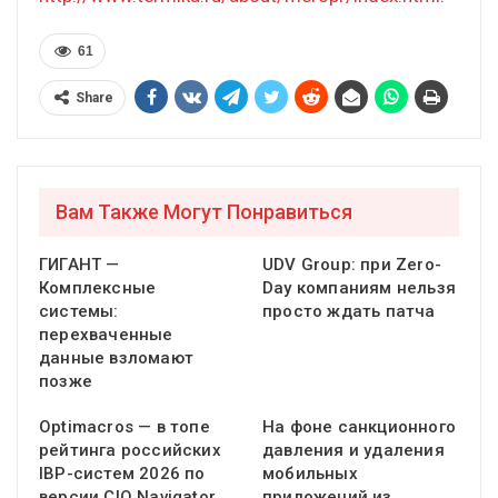
61
Share
Вам Также Могут Понравиться
ГИГАНТ —
UDV Group: при Zero-
Комплексные
Day компаниям нельзя
системы:
просто ждать патча
перехваченные
данные взломают
позже
Optimacros — в топе
На фоне санкционного
рейтинга российских
давления и удаления
IBP-систем 2026 по
мобильных
версии CIO Navigator
приложений из