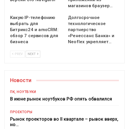
магазинов браузер…
Какую IP-телефонию
Долгосрочное
выбрать для
технологическое
Битрикс24 и amoCRM:
партнерство
обзор 7 сервисов для
«Ренессанс Банка» и
бизнеса
Neoflex укрепляет…
PREV
NEXT
Новости
ПК, НОУТБУКИ
В июне рынок ноутбуков РФ опять обвалился
ПРОЕКТОРЫ
Рынок проекторов во II квартале – рывок вверх,
но…