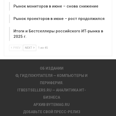
Рынок мониторов в июне – снова снижение
Рынок проекторов в июне – рост продолжился
Итоги и Бестселлеры российского ИТ-рынка в
2025 г.
PREV
NEXT
1 из 45
ОБ ИЗДАНИИ
ГИД ПОКУПАТЕЛЯ — КОМПЬЮТЕРЫ И
ПЕРИФЕРИЯ.
ITBESTSELLERS.RU — АНАЛИТИКА ИТ-
БИЗНЕСА
АРХИВ BYTEMAG.RU
ДОБАВЬТЕ СВОЙ ПРЕСС-РЕЛИЗ