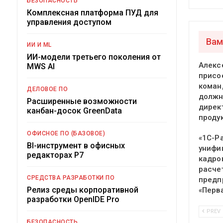
БЕЗОПАСНОСТЬ
Комплексная платформа ПУД для
управления доступом
Вам
ИИ И ML
ИИ-модели третьего поколения от
Алекс
MWS AI
присо
команд
ДЕЛОВОЕ ПО
должн
Расширенные возможности
дирек
канбан-досок GreenData
проду
ОФИСНОЕ ПО (БАЗОВОЕ)
«1С-Р
BI-инструмент в офисных
унифи
редакторах Р7
кадро
расче
СРЕДСТВА РАЗРАБОТКИ ПО
предп
Релиз среды корпоративной
«Перв
разработки OpenIDE Pro
PREV
БЕЗОПАСНОСТЬ