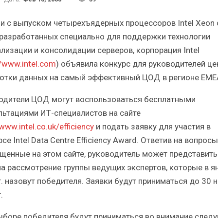
Итоги и Бестселлеры
Отр
российского ИТ-рынка в 2025 г.
Анали
зи с выпуском четырехъядерных процессоров Intel Xeon 
 разработанных специально для поддержки технологии
ализации и консолидации серверов, корпорация Intel
//www.intel.com
) объявила конкурс для руководителей це
отки данных на самый эффективный ЦОД в регионе EME
ИБП
одители ЦОД могут воспользоваться бесплатными
озы
Отрасль ИБП в депрессии?
Сам
льтациями ИТ-специалистов на сайте
Часть II.
/www.intel.co.uk/efficiency
и подать заявку для участия в
се Intel Data Centre Efficiency Award. Ответив на вопросы
щенные на этом сайте, руководитель может представить
а рассмотрение группы ведущих экспертов, которые в я
г. назовут победителя. Заявки будут приниматься до 30 
.
ыборе победителя будут приниматься во внимание след