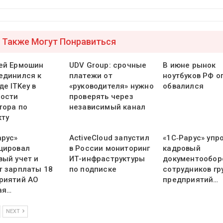
 Также Могут Понравиться
ей Ермошин
UDV Group: срочные
В июне рынок
единился к
платежи от
ноутбуков РФ о
е ITKey в
«руководителя» нужно
обвалился
ости
проверять через
тора по
независимый канал
кту
арус»
ActiveCloud запустил
«1С‑Рарус» упр
цировал
в России мониторинг
кадровый
вый учет и
ИТ-инфраструктуры
документообор
т зарплаты 18
по подписке
сотрудников гр
риятий АО
предприятий…
ая…
NEXT