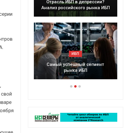
асль ИБП в депрессии?
Краткий статистическ
з российского рынка ИБП
сборник от…
серии
нтров
A.
ИБП
ИБП
ый успешный сегмент
Подкосят ли глобальные 
рынка ИБП
российский рынок ИБ
,
 свой
нваре
ноября
ующие