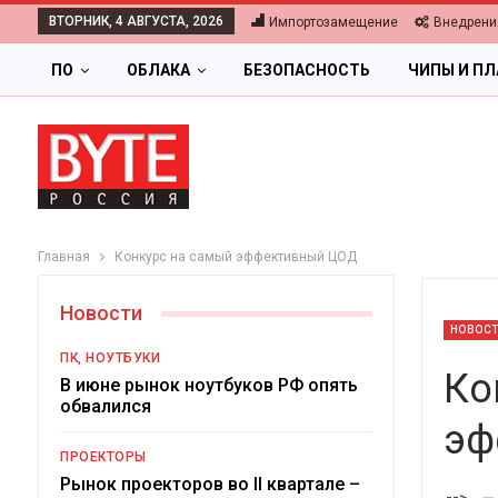
ВТОРНИК, 4 АВГУСТА, 2026
Импортозамещение
Внедрени
ПО
ОБЛАКА
БЕЗОПАСНОСТЬ
ЧИПЫ И П
Главная
Конкурс на самый эффективный ЦОД
Новости
НОВОС
ПК, НОУТБУКИ
Ко
В июне рынок ноутбуков РФ опять
обвалился
эф
ОБЛАКА
ПРОЕКТОРЫ
Цифровая экономика 2026
Рынок проекторов во II квартале –
-->