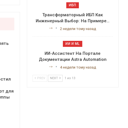
ИБП
Трансформаторный ИБП Как
Инженерный Выбор: На Примере…
-->
2 недели тому назад
пять
ИИ И ML
ИИ-Ассистент На Портале
Документации Astra Automation
-->
4 недели тому назад
PREV
NEXT
1 из 13
остил
от для
уппы