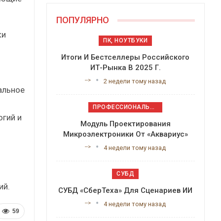
ПОПУЛЯРНО
ки
ПК, НОУТБУКИ
Итоги И Бестселлеры Российского
ИТ-Рынка В 2025 Г.
-->
2 недели тому назад
альное
ПРОФЕССИОНАЛЬНОЕ ПРИКЛАДНОЕ ПО
огий и
Модуль Проектирования
Микроэлектроники От «Аквариус»
-->
4 недели тому назад
СУБД
ий.
СУБД «СберТеха» Для Сценариев ИИ
-->
4 недели тому назад
59