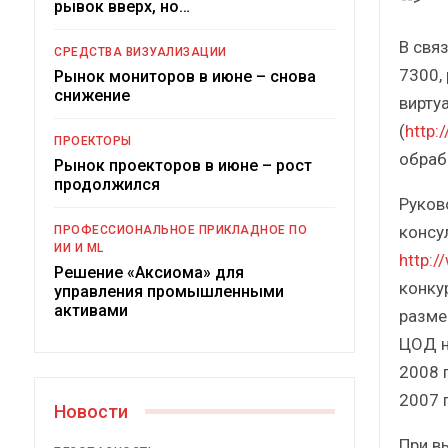
рывок вверх, но…
Краткий статистический
сборник от…
В свя
СРЕДСТВА ВИЗУАЛИЗАЦИИ
7300,
Рынок мониторов в июне – снова
снижение
вирту
(
http:
ПРОЕКТОРЫ
обраб
Рынок проекторов в июне – рост
ИБП
продолжился
Руков
Подкосят ли глобальные угр
консу
ПРОФЕССИОНАЛЬНОЕ ПРИКЛАДНОЕ ПО
российский рынок ИБП?
ИИ И ML
http:/
Решение «Аксиома» для
конкур
управления промышленными
активами
разме
ЦОД н
2008 
2007 г
Новости
При в