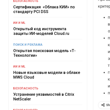
БЕЗОПАСНОСТЬ
критер
Сертификация «Облака КИИ» по
стандарту PCI DSS
п
ИИ И ML
в
Открытый код инструмента
о
защиты ИИ-моделей Cloud.ru
п
к
ПОИСК И РЕКЛАМА
Открытая поисковая модель «Т-
и
Технологии»
э
т
ИИ И ML
г
Новые языковые модели в облаке
MWS Cloud
к
и
БЕЗОПАСНОСТЬ
п
Устранение уязвимостей в Citrix
NetScaler
Sh