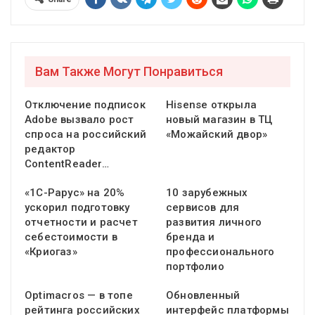
Вам Также Могут Понравиться
Отключение подписок
Hisense открыла
Adobe вызвало рост
новый магазин в ТЦ
спроса на российский
«Можайский двор»
редактор
ContentReader…
«1С-Рарус» на 20%
10 зарубежных
ускорил подготовку
сервисов для
отчетности и расчет
развития личного
себестоимости в
бренда и
«Криогаз»
профессионального
портфолио
Optimacros — в топе
Обновленный
рейтинга российских
интерфейс платформы