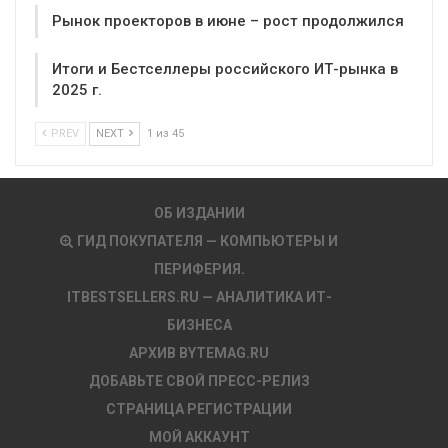
Рынок проекторов в июне – рост продолжился
Итоги и Бестселлеры российского ИТ-рынка в
2025 г.
PREV
NEXT
1 из 45
ОБ ИЗДАНИИ
ГИД ПОКУПАТЕЛЯ — КОМПЬЮТЕРЫ И
ПЕРИФЕРИЯ.
ITBESTSELLERS.RU — АНАЛИТИКА ИТ-
БИЗНЕСА
АРХИВ BYTEMAG.RU
ДОБАВЬТЕ СВОЙ ПРЕСС-РЕЛИЗ
СТРАНИЦА РЕГИСТРАЦИИ
МОЙ АККАУНТ