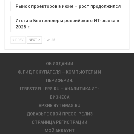
Рынок проекторов в июне – рост продолжился
Итоги и Бестселлеры российского ИТ-рынка в
2025 г.
PREV
NEXT
1 из 45
ОБ ИЗДАНИИ
ГИД ПОКУПАТЕЛЯ — КОМПЬЮТЕРЫ И
ПЕРИФЕРИЯ.
ITBESTSELLERS.RU — АНАЛИТИКА ИТ-
БИЗНЕСА
АРХИВ BYTEMAG.RU
ДОБАВЬТЕ СВОЙ ПРЕСС-РЕЛИЗ
СТРАНИЦА РЕГИСТРАЦИИ
МОЙ АККАУНТ