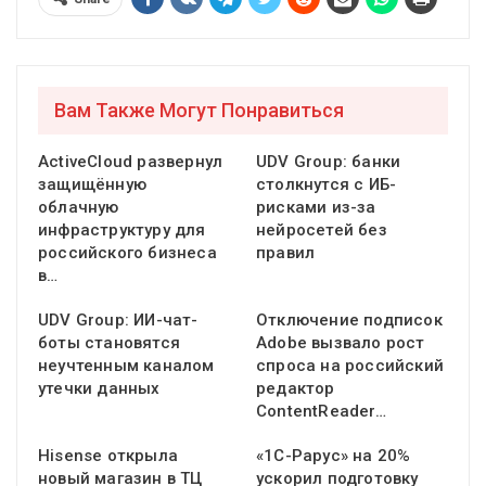
Вам Также Могут Понравиться
ActiveCloud развернул
UDV Group: банки
защищённую
столкнутся с ИБ-
облачную
рисками из-за
инфраструктуру для
нейросетей без
российского бизнеса
правил
в…
UDV Group: ИИ-чат-
Отключение подписок
боты становятся
Adobe вызвало рост
неучтенным каналом
спроса на российский
утечки данных
редактор
ContentReader…
Hisense открыла
«1С-Рарус» на 20%
новый магазин в ТЦ
ускорил подготовку