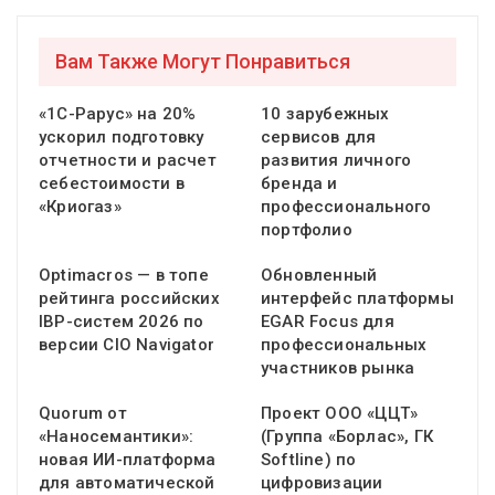
Вам Также Могут Понравиться
«1С-Рарус» на 20%
10 зарубежных
ускорил подготовку
сервисов для
отчетности и расчет
развития личного
себестоимости в
бренда и
«Криогаз»
профессионального
портфолио
Optimacros — в топе
Обновленный
рейтинга российских
интерфейс платформы
IBP-систем 2026 по
EGAR Focus для
версии CIO Navigator
профессиональных
участников рынка
Quorum от
Проект ООО «ЦЦТ»
«Наносемантики»:
(Группа «Борлас», ГК
новая ИИ-платформа
Softline) по
для автоматической
цифровизации