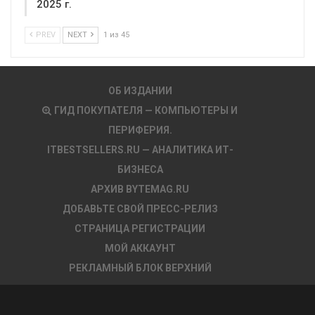
2025 г.
PREV
NEXT
1 из 45
ОБ ИЗДАНИИ
ГИД ПОКУПАТЕЛЯ — КОМПЬЮТЕРЫ И
ПЕРИФЕРИЯ.
ITBESTSELLERS.RU — АНАЛИТИКА ИТ-
БИЗНЕСА
АРХИВ BYTEMAG.RU
ДОБАВЬТЕ СВОЙ ПРЕСС-РЕЛИЗ
СТРАНИЦА РЕГИСТРАЦИИ
МОЙ АККАУНТ
РЕКЛАМНЫЙ БЛОК ВЕРХНИЙ