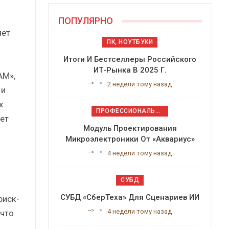
ПОПУЛЯРНО
яет
ПК, НОУТБУКИ
Итоги И Бестселлеры Российского
ИТ-Рынка В 2025 Г.
АМ»,
-->
2 недели тому назад
 и
х
ПРОФЕССИОНАЛЬНОЕ ПРИКЛАДНОЕ ПО
ет
Модуль Проектирования
Микроэлектроники От «Аквариус»
-->
4 недели тому назад
СУБД
СУБД «СберТеха» Для Сценариев ИИ
риск-
-->
4 недели тому назад
что