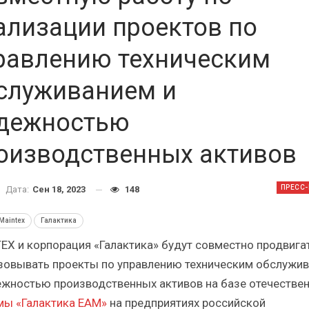
Итоги и Бестселлеры
Отрасль ИБП в депр
сийского ИТ-рынка в 2025 г.
Анализ российского р
ализации проектов по
равлению техническим
служиванием и
дежностью
ИБП
ИБП
оизводственных активов
Отрасль ИБП в депрессии?
Самый успешный с
Часть II.
рынка ИБП
ПРЕСС
Дата:
Сен 18, 2023
148
Maintex
Галактика
EX и корпорация «Галактика» будут совместно продвигат
зовывать проекты по управлению техническим обслужи
ежностью производственных активов на базе отечестве
мы «Галактика EAM»
на предприятиях российской