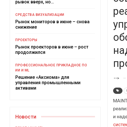
рывок вверх, но…
Краткий статистический
сборник от…
рос
ре
СРЕДСТВА ВИЗУАЛИЗАЦИИ
уп
Рынок мониторов в июне – снова
снижение
об
ПРОЕКТОРЫ
Рынок проекторов в июне – рост
на
ИБП
продолжился
пр
Подкосят ли глобальные угрозы
ПРОФЕССИОНАЛЬНОЕ ПРИКЛАДНОЕ ПО
российский рынок ИБП?
ИИ И ML
Решение «Аксиома» для
-->
управления промышленными
активами
MAINT
реали
и над
Новости
систе