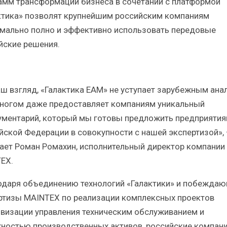
амм трансформации бизнеса в сочетании с платформой
ктика» позволят крупнейшим российским компаниям
мально полно и эффективно использовать передовые
йские решения.
аш взгляд, «Галактика EAM» не уступает зарубежным ана
многом даже предоставляет компаниям уникальный
ументарий, который мы готовы предложить предприяти
йской Федерации в совокупности с нашей экспертизой», 
ает Роман Ромахин, исполнительный директор компании
EX.
одаря объединению технологий «Галактики» и побежда
ртизы MAINTEX по реализации комплексных проектов
визации управления техническим обслуживанием и
ностью производственных активов, российские компани