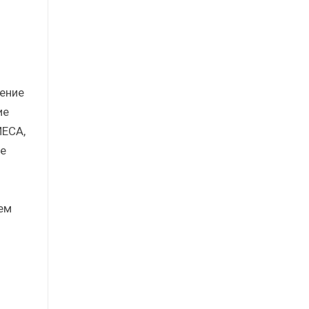
ение
ие
MECA,
ие
ем