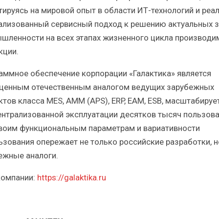
тируясь на мировой опыт в области ИТ-технологий и реа
ализованный сервисный подход к решению актуальных 
шленности на всех этапах жизненного цикла производи
кции.
аммное обеспечение корпорации «Галактика» является
ценным отечественным аналогом ведущих зарубежных
ктов класса MES, AMM (APS), ERP, EAM, ESB, масштабируе
ентрализованной эксплуатации десятков тысяч пользова
своим функциональным параметрам и вариативности
ьзования опережает не только российские разработки, н
ежные аналоги.
компании:
https://galaktika.ru