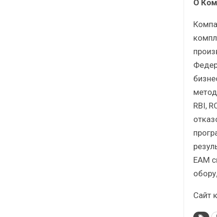
О Ко
Компа
компл
произ
Федер
бизне
метод
RBI, 
отказ
прогр
резул
EAM с
обору
Сайт 