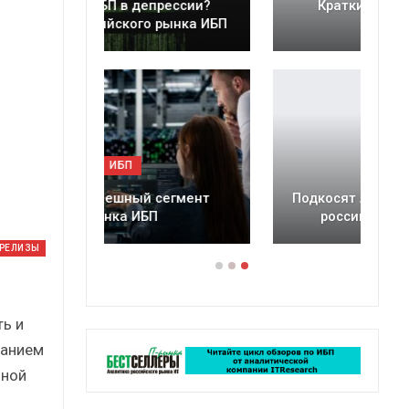
ессии?
Краткий статистический
ынка ИБП
сборник от…
ИБП
егмент
Подкосят ли глобальные угрозы
российский рынок ИБП?
-РЕЛИЗЫ
ь и
ванием
нной