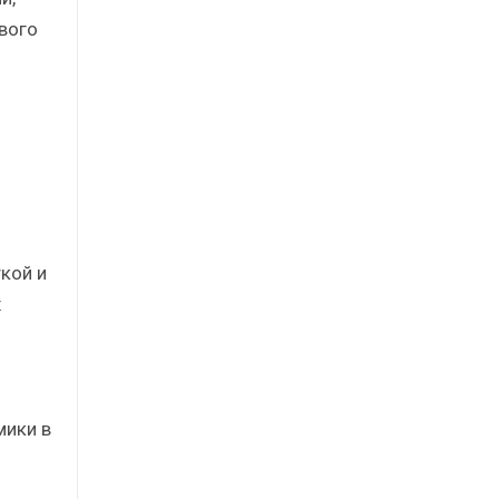
вого
кой и
х
мики в