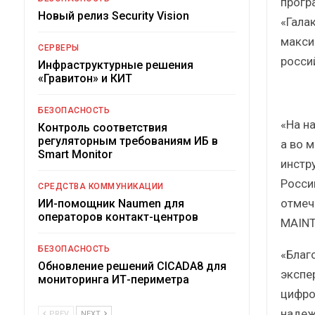
прогр
Новый релиз Security Vision
«Гала
макси
СЕРВЕРЫ
росси
Инфраструктурные решения
«Гравитон» и КИТ
БЕЗОПАСНОСТЬ
«На н
Контроль соответствия
регуляторным требованиям ИБ в
а во 
Smart Monitor
инстр
Росси
СРЕДСТВА КОММУНИКАЦИИ
отмеч
ИИ-помощник Naumen для
операторов контакт-центров
MAINT
БЕЗОПАСНОСТЬ
«Благ
Обновление решений CICADA8 для
экспе
мониторинга ИТ-периметра
цифро
надеж
PREV
NEXT