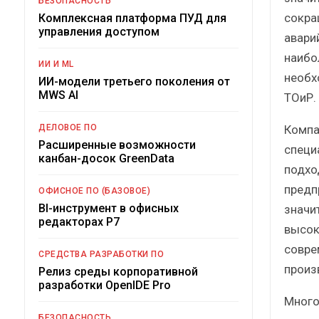
БЕЗОПАСНОСТЬ
сокра
Комплексная платформа ПУД для
управления доступом
авари
наибо
ИИ И ML
необх
ИИ-модели третьего поколения от
MWS AI
ТОиР.
Компа
ДЕЛОВОЕ ПО
Расширенные возможности
специ
канбан-досок GreenData
подхо
предп
ОФИСНОЕ ПО (БАЗОВОЕ)
BI-инструмент в офисных
значи
редакторах Р7
высок
совре
СРЕДСТВА РАЗРАБОТКИ ПО
произ
Релиз среды корпоративной
разработки OpenIDE Pro
Много
БЕЗОПАСНОСТЬ