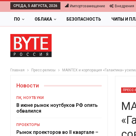
СРЕДА, 5 АВГУСТА, 2026
Импортозамещение
Внедрения
ПО
ОБЛАКА
БЕЗОПАСНОСТЬ
ЧИПЫ И П
Главная
Пресс-релизы
MAINTEX и корпорация «Галактика» усил
Новости
ПРЕСС-
ПК, НОУТБУКИ
MA
В июне рынок ноутбуков РФ опять
обвалился
«Г
ОБЛАКА
ПРОЕКТОРЫ
со
Цифровая экономика 2026.
Рынок проекторов во II квартале –