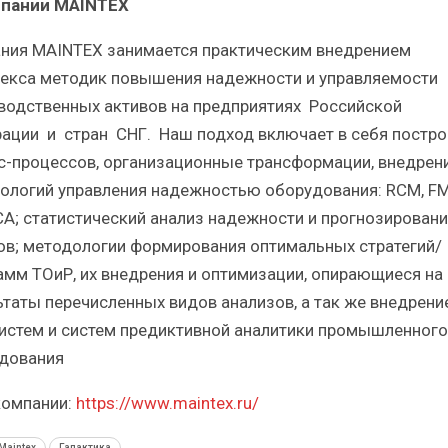
мпании
MAINTEX
ния MAINTEX занимается практическим внедрением
екса методик повышения надежности и управляемости
водственных активов на предприятиях Российской
ации и стран СНГ. Наш подход включает в себя постро
с-процессов, организационные трансформации, внедрен
ологий управления надежностью оборудования: RCM, F
RCA; статистический анализ надежности и прогнозирован
ов; методологии формирования оптимальных стратегий/
амм ТОиР, их внедрения и оптимизации, опирающиеся на
ьтаты перечисленных видов анализов, а так же внедрени
истем и систем предиктивной аналитики промышленного
дования
компании:
https://www.maintex.ru/
Maintex
Галактика