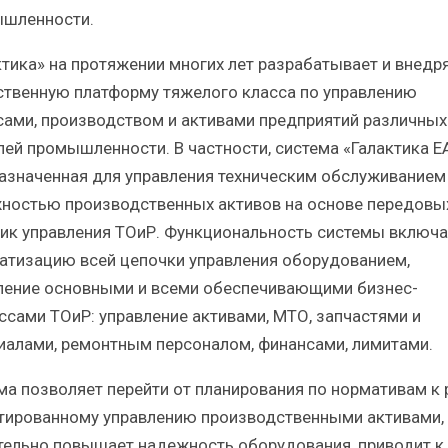
шленности.
ктика» на протяжении многих лет разрабатывает и внедр
ственную платформу тяжелого класса по управлению
сами, производством и активами предприятий различных
лей промышленности. В частности, система «Галактика Е
азначенная для управления техническим обслуживанием
ностью производственных активов на основе передовы
ик управления ТОиР. Функциональность системы включа
атизацию всей цепочки управления оборудованием,
ление основными и всеми обеспечивающими бизнес-
ссами ТОиР: управление активами, МТО, запчастями и
иалами, ремонтным персоналом, финансами, лимитами.
ма позволяет перейти от планирования по нормативам к 
тированному управлению производственными активами, 
тельно повышает надежность оборудования, приводит к