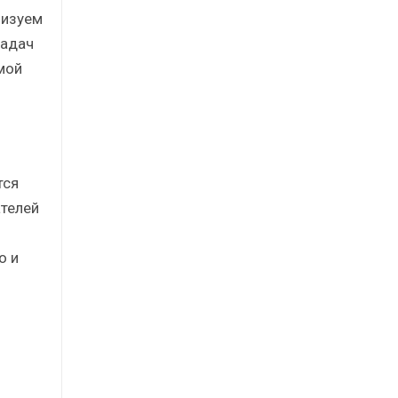
лизуем
задач
мой
тся
телей
о и