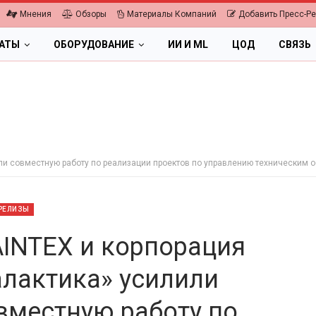
Мнения
Обзоры
Материалы Компаний
Добавить Пресс-Р
ЛАТЫ
ОБОРУДОВАНИЕ
ИИ И ML
ЦОД
СВЯЗЬ
или совместную работу по реализации проектов по управлению техническим
РЕЛИЗЫ
INTEX и корпорация
алактика» усилили
ПК, НОУТБУКИ
ИБП
вместную работу по