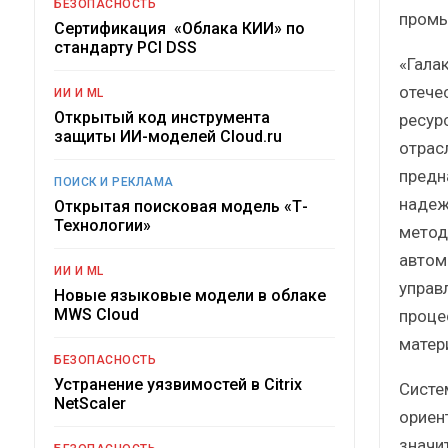
БЕЗОПАСНОСТЬ
промы
Сертификация «Облака КИИ» по
стандарту PCI DSS
«Гала
отече
ИИ И ML
Открытый код инструмента
ресур
защиты ИИ-моделей Cloud.ru
отрас
предн
ПОИСК И РЕКЛАМА
надеж
Открытая поисковая модель «Т-
Технологии»
метод
автом
ИИ И ML
управ
Новые языковые модели в облаке
MWS Cloud
проце
матер
БЕЗОПАСНОСТЬ
Устранение уязвимостей в Citrix
Систе
NetScaler
ориен
значи