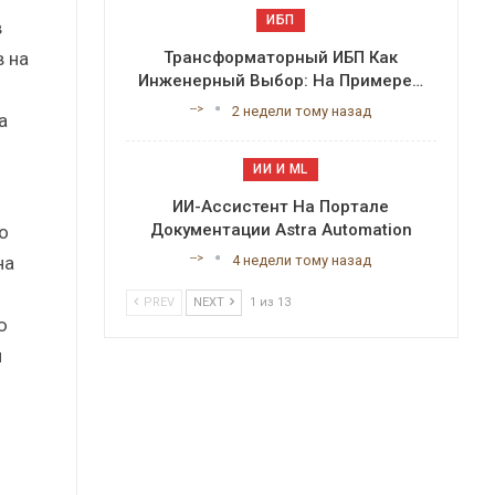
ИБП
в
 на
Трансформаторный ИБП Как
Инженерный Выбор: На Примере…
-->
2 недели тому назад
а
ИИ И ML
ИИ-Ассистент На Портале
Документации Astra Automation
о
-->
на
4 недели тому назад
PREV
NEXT
1 из 13
ю
и