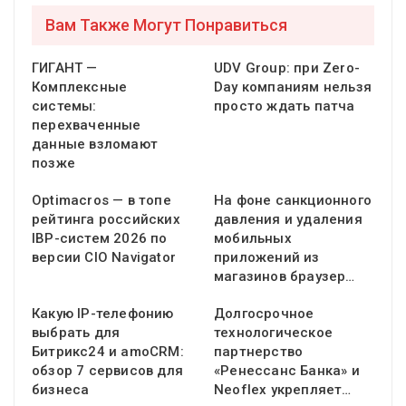
Вам Также Могут Понравиться
ГИГАНТ —
UDV Group: при Zero-
Комплексные
Day компаниям нельзя
системы:
просто ждать патча
перехваченные
данные взломают
позже
Optimacros — в топе
На фоне санкционного
рейтинга российских
давления и удаления
IBP-систем 2026 по
мобильных
версии CIO Navigator
приложений из
магазинов браузер…
Какую IP-телефонию
Долгосрочное
выбрать для
технологическое
Битрикс24 и amoCRM:
партнерство
обзор 7 сервисов для
«Ренессанс Банка» и
бизнеса
Neoflex укрепляет…