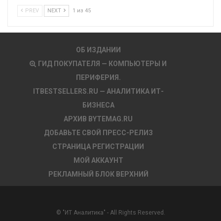
PREV
NEXT
1 из 45
ОБ ИЗДАНИИ
ГИД ПОКУПАТЕЛЯ — КОМПЬЮТЕРЫ И
ПЕРИФЕРИЯ.
ITBESTSELLERS.RU — АНАЛИТИКА ИТ-
БИЗНЕСА
АРХИВ BYTEMAG.RU
ДОБАВЬТЕ СВОЙ ПРЕСС-РЕЛИЗ
СТРАНИЦА РЕГИСТРАЦИИ
МОЙ АККАУНТ
РЕКЛАМНЫЙ БЛОК ВЕРХНИЙ
© "ИТ Аналитика" - All Rights Reserved.