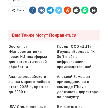
56
Share
Вам Также Могут Понравиться
Quorum от
Проект ООО «ЦЦТ»
«Наносемантики»:
(Группа «Борлас», ГК
новая ИИ-платформа
Softline) по
для автоматической
цифровизации
обработки…
производственной…
Анализ российского
Алексей Ермошин
рынка маркетплейсов:
присоединился к
итоги 2025 г., прогноз
команде ITKey в
до 2030 г.
должности директора
по продукту
UDV Group: срочные
В июне рынок