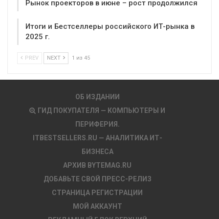
Рынок проекторов в июне – рост продолжился
Итоги и Бестселлеры российского ИТ-рынка в
2025 г.
PREV
NEXT
1 из 45
ОБ ИЗДАНИИ
ГИД ПОКУПАТЕЛЯ — КОМПЬЮТЕРЫ И
ПЕРИФЕРИЯ.
ITBESTSELLERS.RU — АНАЛИТИКА ИТ-
БИЗНЕСА
АРХИВ BYTEMAG.RU
ДОБАВЬТЕ СВОЙ ПРЕСС-РЕЛИЗ
СТРАНИЦА РЕГИСТРАЦИИ
МОЙ АККАУНТ