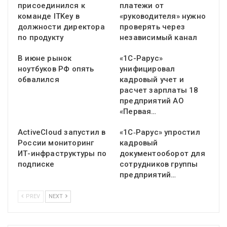
присоединился к
платежи от
команде ITKey в
«руководителя» нужно
должности директора
проверять через
по продукту
независимый канал
В июне рынок
«1С-Рарус»
ноутбуков РФ опять
унифицировал
обвалился
кадровый учет и
расчет зарплаты 18
предприятий АО
«Первая…
ActiveCloud запустил в
«1С‑Рарус» упростил
России мониторинг
кадровый
ИТ-инфраструктуры по
документооборот для
подписке
сотрудников группы
предприятий…
PREV
NEXT