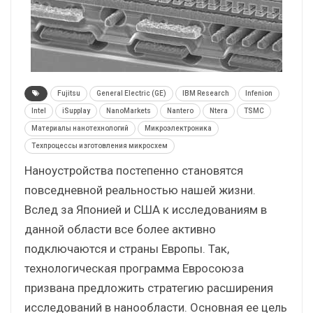
Fujitsu
General Electric (GE)
IBM Research
Infenion
Intel
iSupplay
NanoMarkets
Nantero
Ntera
TSMC
Материалы нанотехнологий
Микроэлектроника
Техпроцессы изготовления микросхем
Наноустройства постепенно становятся
повседневной реальностью нашей жизни.
Вслед за Японией и США к исследованиям в
данной области все более активно
подключаются и страны Европы. Так,
технологическая программа Евросоюза
призвана предложить стратегию расширения
исследований в нанообласти. Основная ее цель