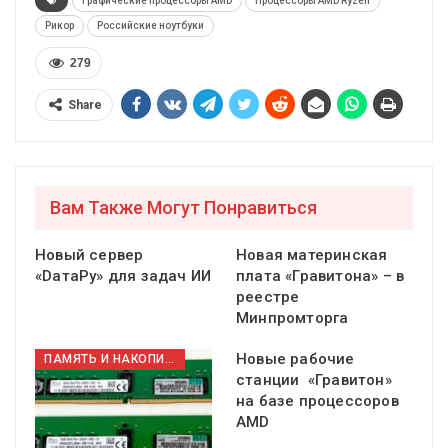
Графические процессоры AMD
Процессоры AMD Ryzen
Рикор
Российские ноутбуки
279
Share
Вам Также Могут Понравиться
Новый сервер
Новая материнская
«DатаРу» для задач ИИ
плата «Гравитона» – в
реестре
Минпромторга
Новые рабочие
ПАМЯТЬ И НАКОПИТЕЛИ
станции «Гравитон»
на базе процессоров
AMD