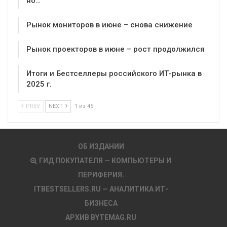
но…
Рынок мониторов в июне – снова снижение
Рынок проекторов в июне – рост продолжился
Итоги и Бестселлеры российского ИТ-рынка в
2025 г.
PREV
NEXT
1 из 45
ОБ ИЗДАНИИ
ГИД ПОКУПАТЕЛЯ — КОМПЬЮТЕРЫ И
ПЕРИФЕРИЯ.
ITBESTSELLERS.RU — АНАЛИТИКА ИТ-
БИЗНЕСА
АРХИВ BYTEMAG.RU