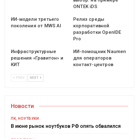
выбор: на примере
ONTEK iDS
ИИ-модели третьего
Релиз среды
поколения от MWS AI
корпоративной
разработки OpenIDE
Pro
Инфраструктурные
ИИ-помощник Naumen
решения «Гравитон» и
для операторов
КИТ
контакт-центров
PREV
NEXT
Новости
ПК, НОУТБУКИ
В июне рынок ноутбуков РФ опять обвалился