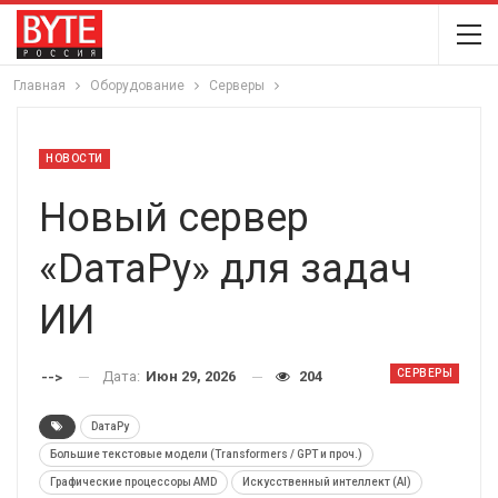
Главная
Оборудование
Серверы
НОВОСТИ
Новый сервер
«DатаРу» для задач
ИИ
СЕРВЕРЫ
Дата:
Июн 29, 2026
204
-->
DатаРу
Большие текстовые модели (Transformers / GPT и проч.)
Графические процессоры AMD
Искусственный интеллект (AI)