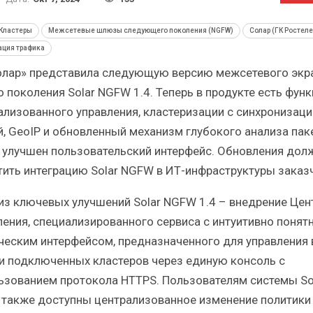
й
Итоги и Бестселлеры
От
российского ИТ-рынка в 2025 г.
Анал
Кластеры
Межсетевые шлюзы следующего поколения (NGFW)
Солар (ГК Ростел
ация трафика
олар» представила следующую версию межсетевого экр
о поколения Solar NGFW 1.4. Теперь в продукте есть фун
ализованного управления, кластеризации с синхронизаци
ИБП
й, GeoIP и обновленный механизм глубокого анализа паке
 улучшен пользовательский интерфейс. Обновления дол
розы
Отрасль ИБП в депрессии?
Са
?
Часть II.
тить интеграцию Solar NGFW в ИТ-инфраструктуры заказ
из ключевых улучшений Solar NGFW 1.4 – внедрение Цен
ления, специализированного сервиса с интуитивно поня
ческим интерфейсом, предназначенного для управления
и подключенных кластеров через единую консоль с
ьзованием протокола HTTPS. Пользователям системы So
также доступны централизованное изменение политики