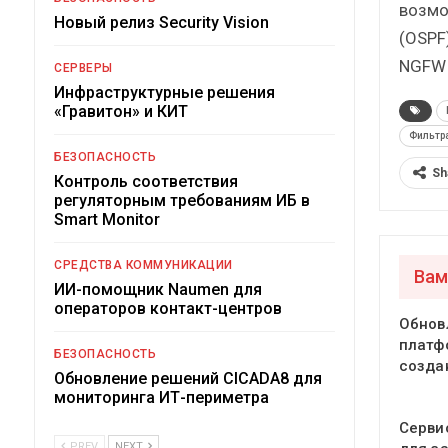
возмо
Новый релиз Security Vision
(OSPF
NGFW 
СЕРВЕРЫ
Инфраструктурные решения
«Гравитон» и КИТ
Фильтр
БЕЗОПАСНОСТЬ
Sh
Контроль соответствия
регуляторным требованиям ИБ в
Smart Monitor
СРЕДСТВА КОММУНИКАЦИИ
Вам
ИИ-помощник Naumen для
операторов контакт-центров
Обнов
платф
БЕЗОПАСНОСТЬ
созда
Обновление решений CICADA8 для
мониторинга ИТ-периметра
Серви
PREV
NEXT