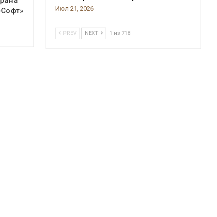
крана
Июл 21, 2026
-Софт»
PREV
NEXT
1 из 718