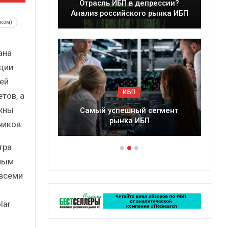
расль ИБП в депрессии?
Краткий статистиче
из российского рынка ИБП
сборник от…
еком)
ана
кции
ей
ИБП
ИБП
тов, а
жны
мый успешный сегмент
Подкосят ли глобальные
рынка ИБП
российский рынок И
чиков.
тра
тным
 всеми
lar