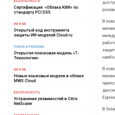
БЕЗОПАСНОСТЬ
досту
Сертификация «Облака КИИ» по
ролев
стандарту PCI DSS
В нов
ИИ И ML
механ
Открытый код инструмента
защиты ИИ-моделей Cloud.ru
между
работ
ПОИСК И РЕКЛАМА
защит
Открытая поисковая модель «Т-
наибо
Технологии»
В нов
ИИ И ML
механ
Новые языковые модели в облаке
MWS Cloud
прило
диссе
БЕЗОПАСНОСТЬ
Expres
Устранение уязвимостей в Citrix
NetScaler
В Sol