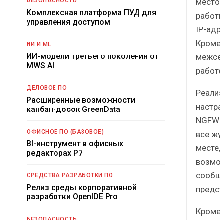
место
БЕЗОПАСНОСТЬ
Комплексная платформа ПУД для
работ
управления доступом
IP-ад
Кроме
ИИ И ML
ИИ-модели третьего поколения от
межсе
MWS AI
работ
ДЕЛОВОЕ ПО
Реали
Расширенные возможности
настр
канбан-досок GreenData
NGFW 
ОФИСНОЕ ПО (БАЗОВОЕ)
все ж
BI-инструмент в офисных
месте
редакторах Р7
возмо
сообщ
СРЕДСТВА РАЗРАБОТКИ ПО
Релиз среды корпоративной
предс
разработки OpenIDE Pro
Кроме
БЕЗОПАСНОСТЬ