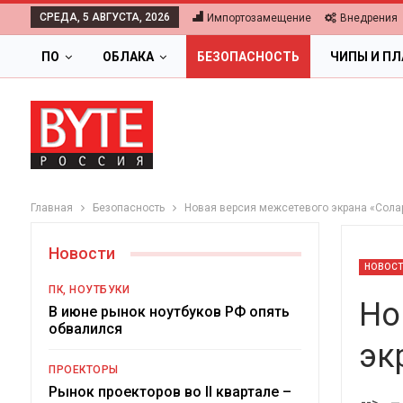
СРЕДА, 5 АВГУСТА, 2026
Импортозамещение
Внедрения
ПО
ОБЛАКА
БЕЗОПАСНОСТЬ
ЧИПЫ И П
Главная
Безопасность
Новая версия межсетевого экрана «Сола
Новости
НОВОС
ПК, НОУТБУКИ
Но
В июне рынок ноутбуков РФ опять
обвалился
эк
ОБЛАКА
ПРОЕКТОРЫ
Цифровая экономика 202
Рынок проекторов во II квартале –
-->