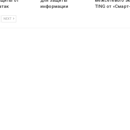
ащиты от
для защиты
межсетевого э
атак
информации
TING от «Смарт
NEXT