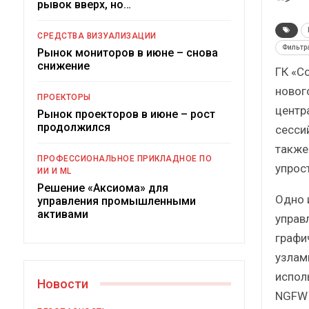
рывок вверх, но…
Краткий статистически
сборник от…
СРЕДСТВА ВИЗУАЛИЗАЦИИ
Фильтр
Рынок мониторов в июне – снова
снижение
ГК «С
новог
ПРОЕКТОРЫ
центр
Рынок проекторов в июне – рост
ИБП
продолжился
сесси
также
Подкосят ли глобальные уг
ПРОФЕССИОНАЛЬНОЕ ПРИКЛАДНОЕ ПО
российский рынок ИБП
упрос
ИИ И ML
Решение «Аксиома» для
Одно 
управления промышленными
активами
управ
графи
узлам
испол
Новости
NGFW 