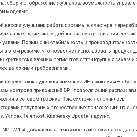
па, сбор и отображение журналов, возможность управле
ой моделью.
ой версии улучшена работа системы в кластере: перераб
изм взаимодействия и добавлена синхронизация сессий
 узлами. Повышены стабильность и производительност
ы в этом режиме, что позволяет использовать продукт д
ы критически важных сегментов сетей крупных заказчик
лее высокими требованиями.
ой версии также уделили внимание ИБ-функциям – обнов
изм контроля приложений DPI, позволяющий распознава
жения в сетевом трафике. Так, система пополнилась
кторами популярных отечественных приложений: TrueCon
s, Yandex Telemost, Kaspersky Update и других.
ar NGFW 1.4 добавлена возможность использовать данн