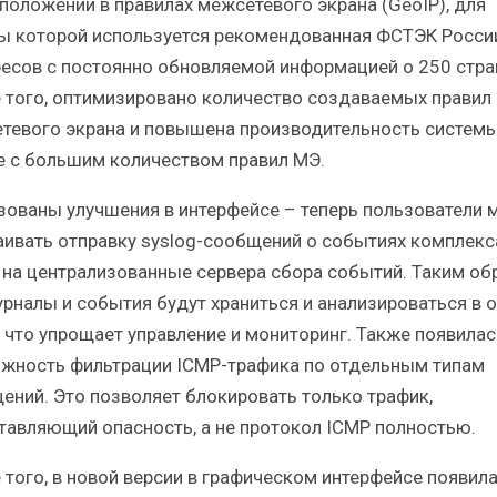
положении в правилах межсетевого экрана (GeoIP), для
ы которой используется рекомендованная ФСТЭК Росси
ресов с постоянно обновляемой информацией о 250 стра
 того, оптимизировано количество создаваемых правил
тевого экрана и повышена производительность системы
е с большим количеством правил МЭ.
зованы улучшения в интерфейсе – теперь пользователи 
аивать отправку syslog-сообщений о событиях комплекса
на централизованные сервера сбора событий. Таким об
урналы и события будут храниться и анализироваться в 
, что упрощает управление и мониторинг. Также появилас
жность фильтрации ICMP-трафика по отдельным типам
ений. Это позволяет блокировать только трафик,
тавляющий опасность, а не протокол ICMP полностью.
 того, в новой версии в графическом интерфейсе появил