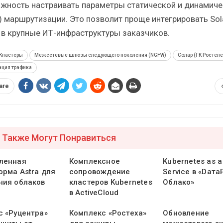
жность настраивать параметры статической и динамиче
) маршрутизации. Это позволит проще интегрировать Sol
в крупные ИТ-инфраструктуры заказчиков.
Кластеры
Межсетевые шлюзы следующего поколения (NGFW)
Солар (ГК Ростел
ация трафика
are
 Также Могут Понравиться
ленная
Комплексное
Kubernetes as a
орма Astra для
сопровождение
Service в «Dата
ния облаков
кластеров Kubernetes
Облако»
в ActiveCloud
с «Руцентра»
Комплекс «Ростеха»
Обновление