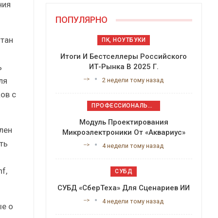
ния
ПОПУЛЯРНО
отан
ПК, НОУТБУКИ
Итоги И Бестселлеры Российского
ь
ИТ-Рынка В 2025 Г.
ля
-->
2 недели тому назад
ов с
ПРОФЕССИОНАЛЬНОЕ ПРИКЛАДНОЕ ПО
Модуль Проектирования
лен
Микроэлектроники От «Аквариус»
ть
-->
4 недели тому назад
f,
СУБД
СУБД «СберТеха» Для Сценариев ИИ
-->
4 недели тому назад
ые о