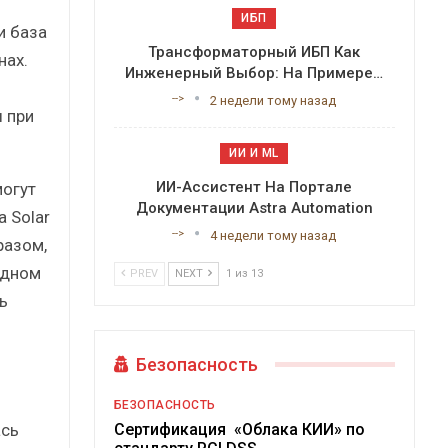
ИБП
и база
Трансформаторный ИБП Как
нах.
Инженерный Выбор: На Примере…
-->
2 недели тому назад
 при
ИИ И ML
ИИ-Ассистент На Портале
могут
Документации Astra Automation
 Solar
-->
4 недели тому назад
разом,
одном
PREV
NEXT
1 из 13
ь
Безопасность
БЕЗОПАСНОСТЬ
ась
Сертификация «Облака КИИ» по