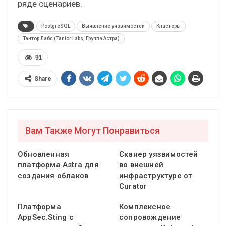
ряде сценариев.
PostgreSQL
Выявление уязвимостей
Кластеры
Тантор Лабс (Tantor Labs, Группа Астра)
91
Share
Вам Также Могут Понравиться
Обновленная
Сканер уязвимостей
платформа Astra для
во внешней
создания облаков
инфраструктуре от
Curator
Платформа
Комплексное
AppSec.Sting с
сопровождение