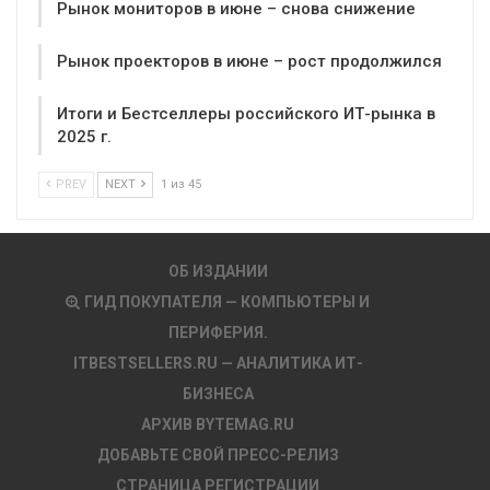
Рынок мониторов в июне – снова снижение
Рынок проекторов в июне – рост продолжился
Итоги и Бестселлеры российского ИТ-рынка в
2025 г.
PREV
NEXT
1 из 45
ОБ ИЗДАНИИ
ГИД ПОКУПАТЕЛЯ — КОМПЬЮТЕРЫ И
ПЕРИФЕРИЯ.
ITBESTSELLERS.RU — АНАЛИТИКА ИТ-
БИЗНЕСА
АРХИВ BYTEMAG.RU
ДОБАВЬТЕ СВОЙ ПРЕСС-РЕЛИЗ
СТРАНИЦА РЕГИСТРАЦИИ