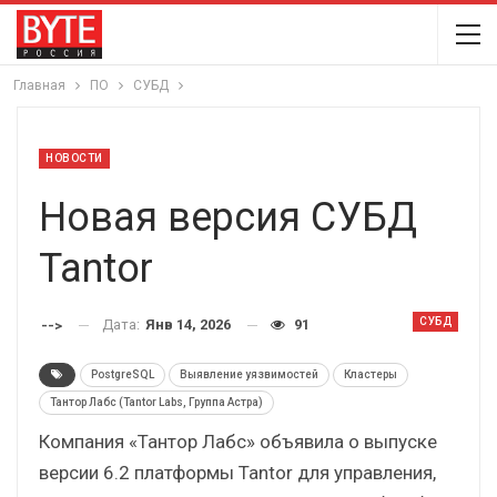
Главная
ПО
СУБД
НОВОСТИ
Новая версия СУБД
Tantor
СУБД
Дата:
Янв 14, 2026
91
-->
PostgreSQL
Выявление уязвимостей
Кластеры
Тантор Лабс (Tantor Labs, Группа Астра)
Компания «Тантор Лабс» объявила о выпуске
версии 6.2 платформы Tantor для управления,