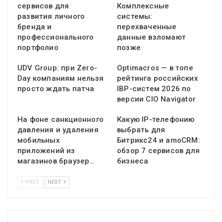
сервисов для
Комплексные
развития личного
системы:
бренда и
перехваченные
профессионального
данные взломают
портфолио
позже
UDV Group: при Zero-
Optimacros — в топе
Day компаниям нельзя
рейтинга российских
просто ждать патча
IBP-систем 2026 по
версии CIO Navigator
На фоне санкционного
Какую IP-телефонию
давления и удаления
выбрать для
мобильных
Битрикс24 и amoCRM:
приложений из
обзор 7 сервисов для
магазинов браузер…
бизнеса
PREV
NEXT