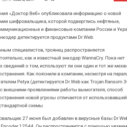
ский
Итоги и Бестселлеры
российского ИТ-рынка в 2025 г.
А
ния «Доктор Веб» опубликовала информацию о новой
мии шифровальщика, которой подверглись нефтяные,
оммуникационные и финансовые компании России и Укр
энкодер детектируется продуктами Dr.Web.
нным специалистов, троянец распространяется
ИБП
тоятельно, как и известный энкодер WannaCry. Пока нет
е угрозы
Отрасль ИБП в депрессии?
х сведений о том, используют ли они один и тот же меха
ИБП?
Часть II.
остранения. Как пояснили в компании, несмотря на парал
ателем Petya (детектируется Dr.Web как Trojan.Ransom.3
 с внешними проявлениями работы вымогателя, способ
остранения новой угрозы отличается от использовавшей
 стандартной схемы.
вальщик 27 июня был добавлен в вирусные базы Dr.We
n.Encoder.12544. Он распространяется с помощью уязвим