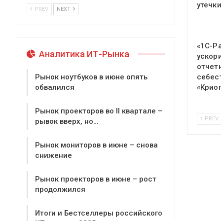
утечк
PREV
NEXT
«1С-Р
Аналитика ИТ-Рынка
ускор
отчет
себес
Рынок ноутбуков в июне опять
«Крио
обвалился
Рынок проекторов во II квартале –
PREV
рывок вверх, но…
Рынок мониторов в июне – снова
снижение
Рынок проекторов в июне – рост
продолжился
Итоги и Бестселлеры российского