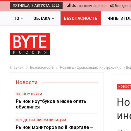
ПЯТНИЦА, 7 АВГУСТА, 2026
Импортозамещение
Внедрен
ПО
ОБЛАКА
БЕЗОПАСНОСТЬ
ЧИПЫ И П
Главная
Безопасность
Новый шифровальщик: инструкции от «До
Новости
НОВОС
ПК, НОУТБУКИ
Но
Рынок ноутбуков в июне опять
обвалился
ин
ОБЛАКА
СРЕДСТВА ВИЗУАЛИЗАЦИИ
Цифровая экономика 
Рынок мониторов во II квартале –
-->