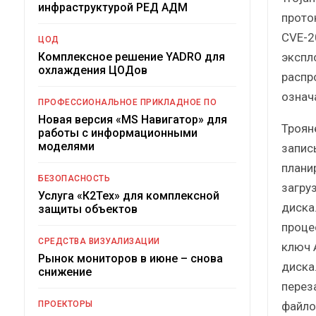
инфраструктурой РЕД АДМ
прото
CVE-2
ЦОД
экспл
Комплексное решение YADRO для
охлаждения ЦОДов
распр
означ
ПРОФЕССИОНАЛЬНОЕ ПРИКЛАДНОЕ ПО
Новая версия «MS Навигатор» для
Троян
работы с информационными
моделями
запись
плани
БЕЗОПАСНОСТЬ
загру
Услуга «К2Тех» для комплексной
диска
защиты объектов
проце
СРЕДСТВА ВИЗУАЛИЗАЦИИ
ключ 
Рынок мониторов в июне – снова
диска
снижение
перез
файло
ПРОЕКТОРЫ