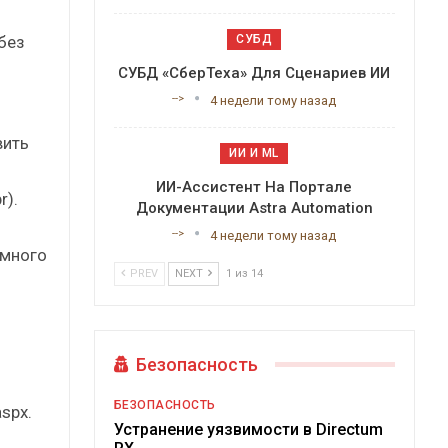
без
СУБД
СУБД «СберТеха» Для Сценариев ИИ
-->
4 недели тому назад
вить
ИИ И ML
ИИ-Ассистент На Портале
r).
Документации Astra Automation
-->
4 недели тому назад
емного
PREV
NEXT
1 из 14
Безопасность
БЕЗОПАСНОСТЬ
spx.
Устранение уязвимости в Directum