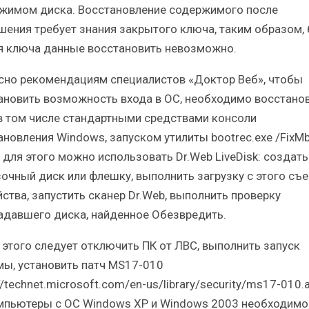
жимом диска. Восстановление содержимого после
шения требует знания закрытого ключа, таким образом, 
я ключа данные восстановить невозможно.
сно рекомендациям специалистов «Доктор Веб», чтобы
ановить возможность входа в ОС, необходимо восстано
в том числе стандартными средствами консоли
ановления Windows, запуском утилиты bootrec.exe /FixMb
 для этого можно использовать Dr.Web LiveDisk: создать
зочный диск или флешку, выполнить загрузку с этого съ
йства, запустить сканер Dr.Web, выполнить проверку
адавшего диска, найденное Обезвредить.
 этого следует отключить ПК от ЛВС, выполнить запуск
мы, установить патч MS17-010
//technet.microsoft.com/en-us/library/security/ms17-010.a
мпьютеры с ОС Windows XP и Windows 2003 необходимо