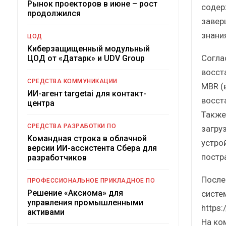
Рынок проекторов в июне – рост
содер
продолжился
завер
знани
ЦОД
Киберзащищенный модульный
Согла
ЦОД от «Датарк» и UDV Group
восст
СРЕДСТВА КОММУНИКАЦИИ
MBR (
ИИ-агент targetai для контакт-
восст
центра
Также
СРЕДСТВА РАЗРАБОТКИ ПО
загру
Командная строка в облачной
устро
версии ИИ-ассистента Сбера для
постр
разработчиков
После
ПРОФЕССИОНАЛЬНОЕ ПРИКЛАДНОЕ ПО
Решение «Аксиома» для
систе
управления промышленными
https:
активами
На ко