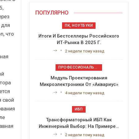
5,
ПОПУЛЯРНО
ерез
 для
ПК, НОУТБУКИ
n, что
Итоги И Бестселлеры Российского
ИТ-Рынка В 2025 Г.
-->
2 недели тому назад
чная
ПРОФЕССИОНАЛЬНОЕ ПРИКЛАДНОЕ ПО
ой
Модуль Проектирования
тора
Микроэлектроники От «Аквариус»
ется
-->
4 недели тому назад
я свой
ования
ИБП
ле
Трансформаторный ИБП Как
авная
Инженерный Выбор: На Примере…
-->
2 недели тому назад