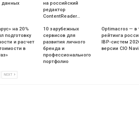
и данных
на российский
редактор
ContentReader…
арус» на 20%
10 зарубежных
Optimacros — в
ил подготовку
сервисов для
рейтинга росси
ности и расчет
развития личного
IBP-систем 202
тоимости в
бренда и
версии CIO Navi
газ»
профессионального
портфолио
NEXT