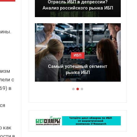
Отрасль ИБП в депрессии?
Краткий статист
нализ российского рынка ИБП
сборник от
аины.
ИБП
ИБП
Самый успешный сегмент
Подкосят ли глобаль
низм
рынка ИБП
российский рыно
лели с
69) в
ся
b как
ости в