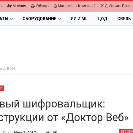
ия
Мнения
Обзоры
Материалы Компаний
Добавить Пресс
ЛАТЫ
ОБОРУДОВАНИЕ
ИИ И ML
ЦОД
СВЯЗЬ
ктор Веб»
ТИ
вый шифровальщик:
струкции от «Доктор Веб»
ПК, НОУТБУКИ
2026.
БЕЗОП
Дата:
Июл 3, 2017
98