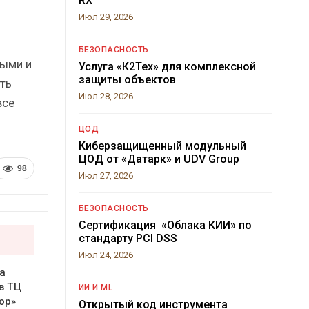
RX
Июл 29, 2026
БЕЗОПАСНОСТЬ
ными и
Услуга «К2Тех» для комплексной
защиты объектов
ть
Июл 28, 2026
все
ЦОД
Киберзащищенный модульный
ЦОД от «Датарк» и UDV Group
98
Июл 27, 2026
БЕЗОПАСНОСТЬ
Сертификация «Облака КИИ» по
стандарту PCI DSS
Июл 24, 2026
а
в ТЦ
ИИ И ML
ор»
Открытый код инструмента