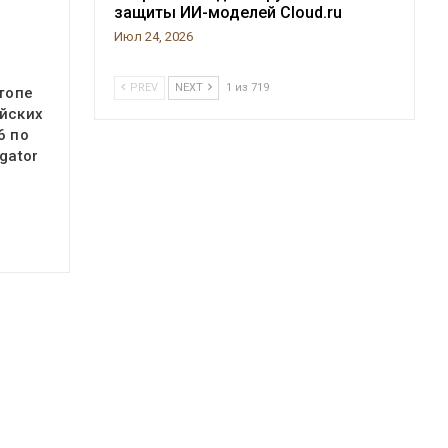
защиты ИИ-моделей Cloud.ru
Июл 24, 2026
PREV
NEXT
1 из 719
 топе
йских
6 по
gator