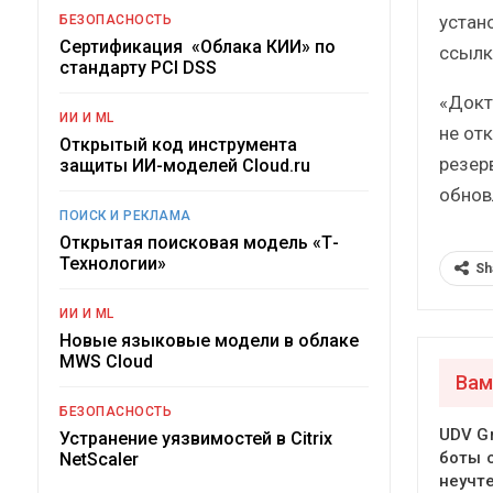
устан
БЕЗОПАСНОСТЬ
Сертификация «Облака КИИ» по
ссылк
стандарту PCI DSS
«Докт
ИИ И ML
не от
Открытый код инструмента
резер
защиты ИИ-моделей Cloud.ru
обнов
ПОИСК И РЕКЛАМА
Открытая поисковая модель «Т-
Технологии»
Sh
ИИ И ML
Новые языковые модели в облаке
MWS Cloud
Вам
БЕЗОПАСНОСТЬ
UDV Gr
Устранение уязвимостей в Citrix
боты 
NetScaler
неучт