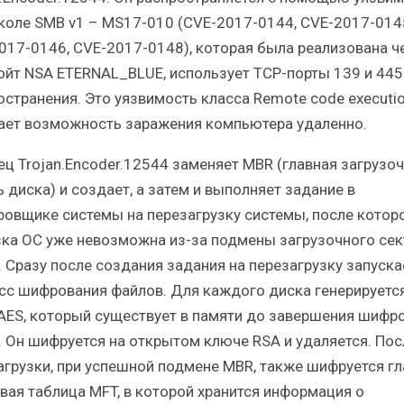
коле SMB v1 – MS17-010 (CVE-2017-0144, CVE-2017-014
017-0146, CVE-2017-0148), которая была реализована ч
ойт NSA ETERNAL_BLUE, использует TCP-порты 139 и 445
остранения. Это уязвимость класса Remote code executio
ает возможность заражения компьютера удалeнно.
ец Trojan.Encoder.12544 заменяет MBR (главная загрузо
 диска) и создает, а затем и выполняет задание в
ровщике системы на перезагрузку системы, после котор
зка ОС уже невозможна из-за подмены загрузочного сек
. Сразу после создания задания на перезагрузку запуска
сс шифрования файлов. Для каждого диска генерируетс
AES, который существует в памяти до завершения шифр
. Он шифруется на открытом ключе RSA и удаляется. Пос
агрузки, при успешной подмене MBR, также шифруется гл
вая таблица MFT, в которой хранится информация о