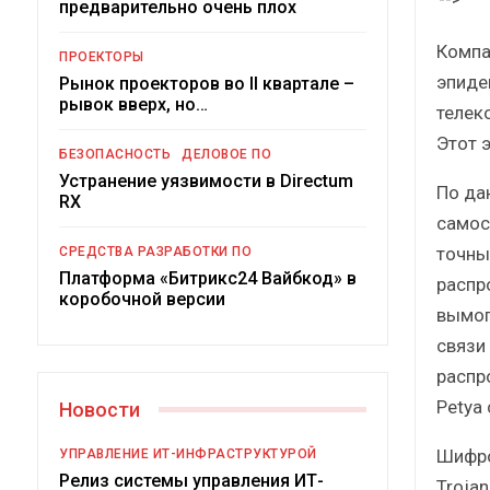
предварительно очень плох
Краткий статистиче
сборник от…
Компа
ПРОЕКТОРЫ
эпиде
Рынок проекторов во II квартале –
рывок вверх, но…
телек
Этот 
БЕЗОПАСНОСТЬ
ДЕЛОВОЕ ПО
Устранение уязвимости в Directum
По да
ИБП
RX
самос
Подкосят ли глобальны
точны
СРЕДСТВА РАЗРАБОТКИ ПО
российский рынок 
Платформа «Битрикс24 Вайбкод» в
распр
коробочной версии
вымог
связи
распр
Petya
Новости
Шифро
УПРАВЛЕНИЕ ИТ-ИНФРАСТРУКТУРОЙ
Релиз системы управления ИТ-
Troja