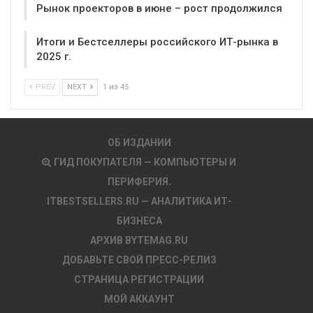
Рынок проекторов в июне – рост продолжился
Итоги и Бестселлеры российского ИТ-рынка в
2025 г.
PREV
NEXT
1 из 45
ОБ ИЗДАНИИ
ГИД ПОКУПАТЕЛЯ — КОМПЬЮТЕРЫ И
ПЕРИФЕРИЯ.
ITBESTSELLERS.RU — АНАЛИТИКА ИТ-
БИЗНЕСА
АРХИВ BYTEMAG.RU
ДОБАВЬТЕ СВОЙ ПРЕСС-РЕЛИЗ
СТРАНИЦА РЕГИСТРАЦИИ
МОЙ АККАУНТ