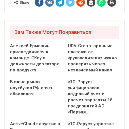
Share
Вам Также Могут Понравиться
Алексей Ермошин
UDV Group: срочные
присоединился к
платежи от
команде ITKey в
«руководителя» нужно
должности директора
проверять через
по продукту
независимый канал
В июне рынок
«1С-Рарус»
ноутбуков РФ опять
унифицировал
обвалился
кадровый учет и
расчет зарплаты 18
предприятий АО
«Первая…
ActiveCloud запустил в
«1С‑Рарус» упростил