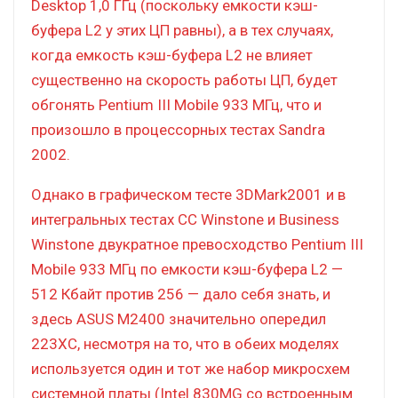
Desktop 1,0 ГГц (поскольку емкости кэш-
буфера L2 у этих ЦП равны), а в тех случаях,
когда емкость кэш-буфера L2 не влияет
существенно на скорость работы ЦП, будет
обгонять Pentium III Mobile 933 МГц, что и
произошло в процессорных тестах Sandra
2002.
Однако в графическом тесте 3DMark2001 и в
интегральных тестах CC Winstone и Business
Winstone двукратное превосходство Pentium III
Mobile 933 МГц по емкости кэш-буфера L2 —
512 Кбайт против 256 — дало себя знать, и
здесь ASUS M2400 значительно опередил
223XC, несмотря на то, что в обеих моделях
используется один и тот же набор микросхем
системной платы (Intel 830MG со встроенным