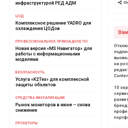
инфраструктурой РЕД АДМ
Sh
ЦОД
Комплексное решение YADRO для
охлаждения ЦОДов
Вам
ПРОФЕССИОНАЛЬНОЕ ПРИКЛАДНОЕ ПО
Отклю
Новая версия «MS Навигатор» для
подпи
работы с информационными
вызва
моделями
на ро
редак
БЕЗОПАСНОСТЬ
Conte
Услуга «К2Тех» для комплексной
защиты объектов
10 за
серви
СРЕДСТВА ВИЗУАЛИЗАЦИИ
разви
Рынок мониторов в июне – снова
бренд
снижение
профе
портф
ПРОЕКТОРЫ