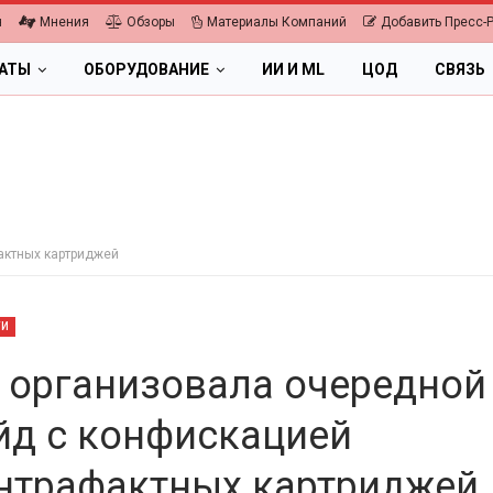
я
Мнения
Обзоры
Материалы Компаний
Добавить Пресс-
ЛАТЫ
ОБОРУДОВАНИЕ
ИИ И ML
ЦОД
СВЯЗЬ
актных картриджей
ТИ
 организовала очередной
йд с конфискацией
ПК, НОУТБУКИ
нтрафактных картриджей