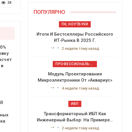
39
ПОПУЛЯРНО
ПК, НОУТБУКИ
Итоги И Бестселлеры Российского
ИТ-Рынка В 2025 Г.
20%
-->
2 недели тому назад
овку
асчет
ПРОФЕССИОНАЛЬНОЕ ПРИКЛАДНОЕ ПО
 в
Модуль Проектирования
Микроэлектроники От «Аквариус»
-->
4 недели тому назад
AR
ИБП
Трансформаторный ИБП Как
ьных
Инженерный Выбор: На Примере…
нка
-->
2 недели тому назад