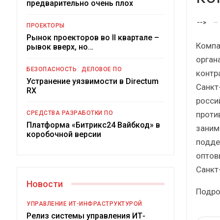
предварительно очень плох
Краткий статистический
сборник от…
-->
ПРОЕКТОРЫ
Рынок проекторов во II квартале –
Компа
рывок вверх, но…
орган
БЕЗОПАСНОСТЬ
ДЕЛОВОЕ ПО
контр
Устранение уязвимости в Directum
Санкт
ИБП
RX
росси
Подкосят ли глобальные угрозы
проти
СРЕДСТВА РАЗРАБОТКИ ПО
российский рынок ИБП?
Платформа «Битрикс24 Вайбкод» в
заним
коробочной версии
подде
оптов
Санкт
Новости
Подро
УПРАВЛЕНИЕ ИТ-ИНФРАСТРУКТУРОЙ
Релиз системы управления ИТ-