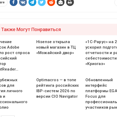
are
 Также Могут Понравиться
чение
Hisense открыла
«1С-Рарус» на 
сок Adobe
новый магазин в ТЦ
ускорил подгот
ло рост спроса
«Можайский двор»
отчетности и р
ссийский
себестоимости
тор
«Криогаз»
ntReader…
рубежных
Optimacros — в топе
Обновленный
сов для
рейтинга российских
интерфейс
тия личного
IBP-систем 2026 по
платформы EG
а и
версии CIO Navigator
Focus для
ссионального
профессионал
олио
участников ры