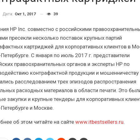
Итоги и Бестселлеры
Отрасль И
российского ИТ-рынка в 2025 г.
Анализ росс
Дата:
Окт 1, 2017
39
ния HP Inc. совместно с российскими правоохранительн
ами пресекли несколько поставок крупных партий
афактных картриджей для корпоративных клиентов в Мо
-Петербурге. С января по июль 2017 г. представители
ИБП
йских правоохранительных органов и эксперты HP по
Отрасль ИБП в депрессии?
Самый ус
водействию контрафактной продукции и мошенничеству
Часть II.
ры
ались расследованием трех эпизодов распространения
льных расходных материалов в области печати. Это был
ые закупки и крупные тендеры для корпоративных клиен
-Петербурге и Москве.
бнее об этом читайте на сайте
www.itbestsellers.ru
.