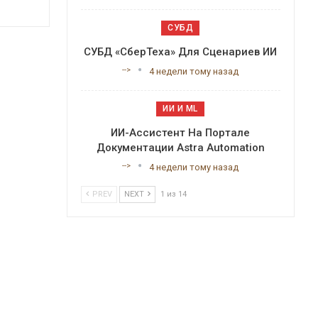
СУБД
СУБД «СберТеха» Для Сценариев ИИ
-->
4 недели тому назад
ИИ И ML
ИИ-Ассистент На Портале
Документации Astra Automation
-->
4 недели тому назад
PREV
NEXT
1 из 14