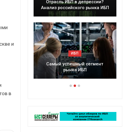
БП в депрессии?
Краткий статистический
ийского рынка ИБП
сборник от…
ыми
скве и
ИБП
ИБП
пешный сегмент
Подкосят ли глобальные угрозы
нка ИБП
российский рынок ИБП?
и
тов в