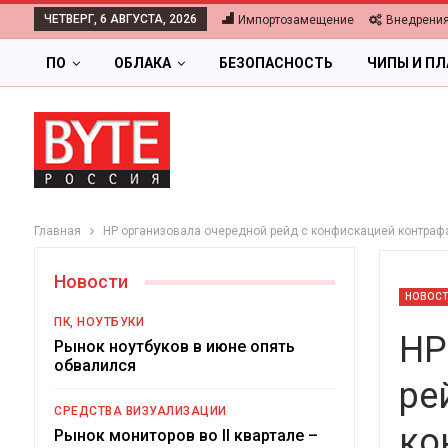
ЧЕТВЕРГ, 6 АВГУСТА, 2026
Импортозамещение
Внедрени
ПО
ОБЛАКА
БЕЗОПАСНОСТЬ
ЧИПЫ И П
Главная
НР организовала очередной рейд с конфискацией контраф
Новости
НОВОС
ПК, НОУТБУКИ
НР
Рынок ноутбуков в июне опять
обвалился
ре
ОБЛАКА
СРЕДСТВА ВИЗУАЛИЗАЦИИ
ко
Цифровая экономика 2026.
Рынок мониторов во II квартале –