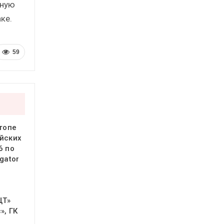
лную
ке.
59
 топе
йских
6 по
gator
ЦТ»
», ГК