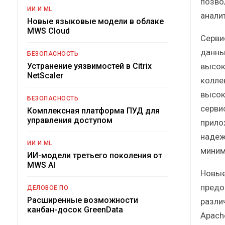
позво
ИИ И ML
анали
Новые языковые модели в облаке
MWS Cloud
Серви
данны
БЕЗОПАСНОСТЬ
высок
Устранение уязвимостей в Citrix
NetScaler
колле
высок
БЕЗОПАСНОСТЬ
серви
Комплексная платформа ПУД для
управления доступом
прило
надеж
ИИ И ML
миним
ИИ-модели третьего поколения от
MWS AI
Новые
предо
ДЕЛОВОЕ ПО
Расширенные возможности
разли
канбан-досок GreenData
Apach