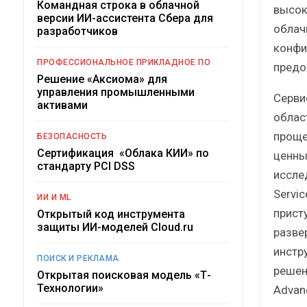
Командная строка в облачной
высок
версии ИИ-ассистента Сбера для
облач
разработчиков
конфи
ПРОФЕССИОНАЛЬНОЕ ПРИКЛАДНОЕ ПО
предо
Решение «Аксиома» для
управления промышленными
Сервис
активами
облас
проще
БЕЗОПАСНОСТЬ
Сертификация «Облака КИИ» по
ценны
стандарту PCI DSS
иссле
Servic
ИИ И ML
прист
Открытый код инструмента
защиты ИИ-моделей Cloud.ru
разве
инстр
ПОИСК И РЕКЛАМА
решени
Открытая поисковая модель «Т-
Технологии»
Advanc