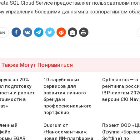
 Data SQL Cloud Service предоставляет пользователям по
му управления большими данными в корпоративном обла
are
 Также Могут Понравиться
арус» на 20%
10 зарубежных
Optimacros — в
ил подготовку
сервисов для
рейтинга росси
ности и расчет
развития личного
IBP-систем 202
тоимости в
бренда и
версии CIO Navi
газ»
профессионального
портфолио
ленный
Quorum от
Проект ООО «Ц
фейс
«Наносемантики»:
(Группа «Борлас
ормы EGAR
новая ИИ-платформа
Softline) по