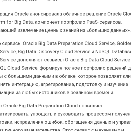
Итоги и Бестселлеры
Отрасль ИБП в 
российского ИТ-рынка в 2025 г.
Анализ российско
рация Oracle анонсировала облачное решение Oracle Clo
rm for Big Data, компонент портфолио PaaS-сервисов,
аюший извлечение ценных знаний из «больших данных».
сервисы Oracle Big Data Preparation Cloud Service, Gold
Service, Big Data Discovery Cloud Service и NoSQL Databas
ИБП
ИБП
Service дополняют сервисы Oracle Big Data Cloud Service 
Отрасль ИБП в депрессии?
Самый успешн
SQL Cloud Service, формируя полное портфолио решений 
Часть II.
рынка 
ы с большими данными в облаке, которое позволяет кл
нять интеграцию, агрегирование, подготовку и изучение
мации из любых источников в реальном времени.
 Oracle Big Data Preparation Cloud позволяет
атизировать, упрощать и руководить процессом получен
товки, исправления ошибок, обогащения данных и управ
ез ручного вмешательства. Этот сервис с механизмом