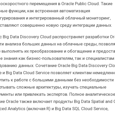
оскоростного перемещения в Oracle Public Cloud. Такие
ные функции, как встроенная автоматизация
гурирования и интегрированный облачный мониторинг,
ставляют совершенно новую среду интеграции данных.
 Big Data Discovery Cloud распространяет разработки Or
ти анализа больших данных на облачные среды, позвол
 выполнять их преобразование и обогащение и предост
е знания как бизнес-пользователям, так и специалистам
дованию данных. Сочетание Oracle Big Data Discovery Cl
e и Big Data Cloud Service позволяет клиентам немедлен
упить к работе с большими данными без необходимости
ртывать сложные архитектуры, изучать специальные
ументы или привлекать экспертов. Полное аналитическо
е Oracle также включает продукты Big Data Spatial and 
ed Analytics (включая R) и Big Data SQL Cloud Service,