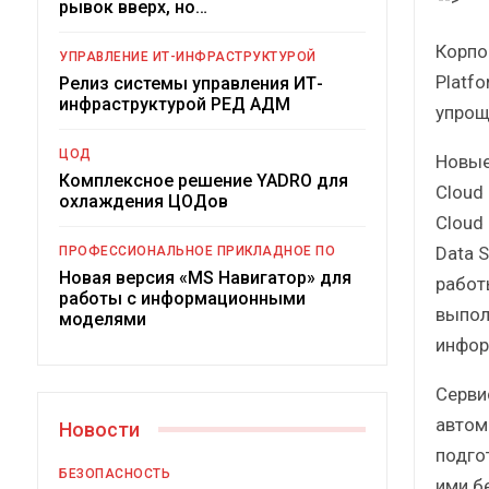
рывок вверх, но…
Краткий статистический
сборник от…
Корпо
УПРАВЛЕНИЕ ИТ-ИНФРАСТРУКТУРОЙ
Platfo
Релиз системы управления ИТ-
инфраструктурой РЕД АДМ
упрощ
ЦОД
Новые 
Комплексное решение YADRO для
Cloud 
ИБП
охлаждения ЦОДов
Cloud 
Подкосят ли глобальные угрозы
Data 
ПРОФЕССИОНАЛЬНОЕ ПРИКЛАДНОЕ ПО
российский рынок ИБП?
Новая версия «MS Навигатор» для
работ
работы с информационными
выпол
моделями
инфор
Сервис
автом
Новости
подго
БЕЗОПАСНОСТЬ
ими б