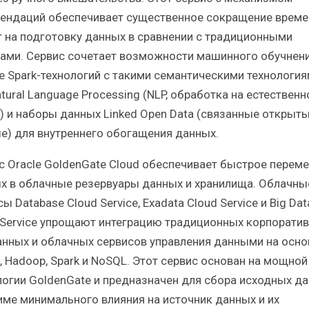
ендаций обеспечивает существенное сокращение време
т на подготовку данных в сравнении с традиционными
ами. Сервис сочетает возможности машинного обучнени
е Spark-технологий с такими семантическими технология
tural Language Processing (NLP, обработка на естествен
) и наборы данных Linked Open Data (связанные открыт
е) для внутреннего обогащения данных.
с Oracle GoldenGate Cloud обеспечивает быстрое перем
х в облачные резервуары данных и хранилища. Облачны
ы Database Cloud Service, Exadata Cloud Service и Big Dat
 Service упрощают интеграцию традиционных корпорати
анных и облачных сервисов управления данными на осно
, Hadoop, Spark и NoSQL. Этот сервис основан на мощной
логии GoldenGate и предназначен для сбора исходных д
име минимального влияния на источник данных и их