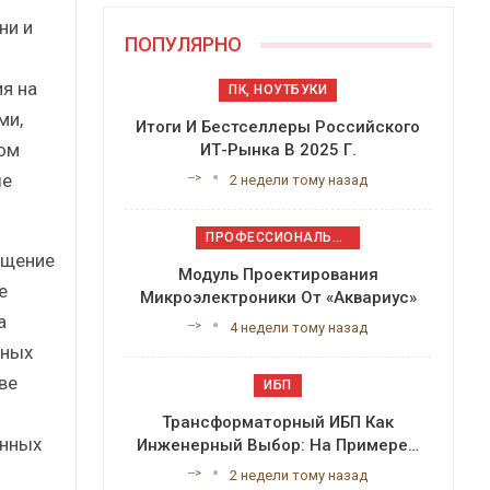
ни и
ПОПУЛЯРНО
я на
ПК, НОУТБУКИ
ми,
Итоги И Бестселлеры Российского
ном
ИТ-Рынка В 2025 Г.
ые
-->
2 недели тому назад
ПРОФЕССИОНАЛЬНОЕ ПРИКЛАДНОЕ ПО
ещение
Модуль Проектирования
е
Микроэлектроники От «Аквариус»
a
-->
4 недели тому назад
вных
ве
ИБП
Трансформаторный ИБП Как
анных
Инженерный Выбор: На Примере…
-->
2 недели тому назад