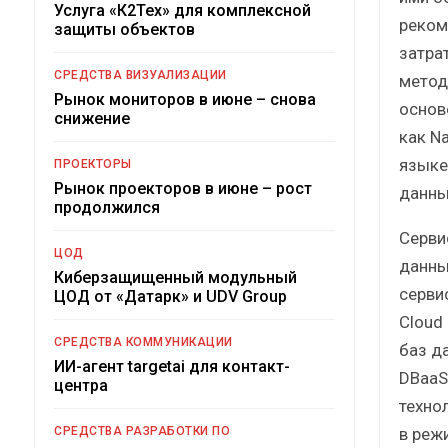
Услуга «К2Тех» для комплексной
реком
защиты объектов
затра
СРЕДСТВА ВИЗУАЛИЗАЦИИ
метод
Рынок мониторов в июне – снова
основ
снижение
как Na
языке
ПРОЕКТОРЫ
Рынок проекторов в июне – рост
данны
продолжился
Серви
ЦОД
данны
Киберзащищенный модульный
сервис
ЦОД от «Датарк» и UDV Group
Cloud
СРЕДСТВА КОММУНИКАЦИИ
баз д
ИИ-агент targetai для контакт-
DBaaS
центра
техно
в реж
СРЕДСТВА РАЗРАБОТКИ ПО