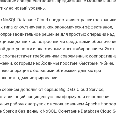
ляющие совершенствовать предиктивные модели и выв
тику на новый уровень.
с NoSQL Database Cloud предоставляет развитое хранил
х типа ключ/значение, как экономически эффективное,
опроизводительное решение для простых операций над
кциями данных со встроенными средствами обеспечени
ой доступности и эластичным масштабированием. Этот
с соответствует требованиям современных корпоративн
жений, которым необходимы простые, быстрые, гибкие,
ные операции с большими объемами данных при
альном администрировании.
 сервисы дополняют сервис Big Data Cloud Service,
ставляющий защищенную платформу для выполнения
чных рабочих нагрузок с использованием Apache Hadoop
e Spark и баз данных NoSQL. Сочетание Database Cloud S