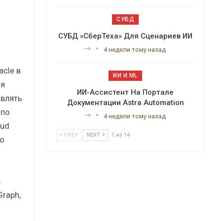
СУБД
СУБД «СберТеха» Для Сценариев ИИ
-->
4 недели тому назад
acle в
ИИ И ML
яя
ИИ-Ассистент На Портале
авлять
Документации Astra Automation
 по
-->
4 недели тому назад
oud
PREV
NEXT
1 из 14
но
е
Graph,