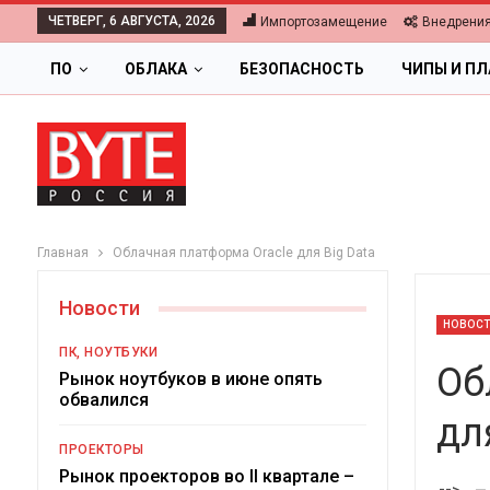
ЧЕТВЕРГ, 6 АВГУСТА, 2026
Импортозамещение
Внедрени
ПО
ОБЛАКА
БЕЗОПАСНОСТЬ
ЧИПЫ И П
Главная
Облачная платформа Oracle для Big Data
Новости
НОВОС
ПК, НОУТБУКИ
Об
Рынок ноутбуков в июне опять
обвалился
дл
ОБЛАКА
ПРОЕКТОРЫ
Цифровая экономика 2026.
Рынок проекторов во II квартале –
-->