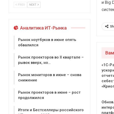
и Big
PREV
NEXT
систе
Sh
Аналитика ИТ-Рынка
Рынок ноутбуков в июне опять
обвалился
Вам
Рынок проекторов во II квартале –
рывок вверх, но…
«1С-Р
ускор
Рынок мониторов в июне – снова
отчет
снижение
себес
«Крио
Рынок проекторов в июне – рост
продолжился
Обнов
интер
Итоги и Бестселлеры российского
платф