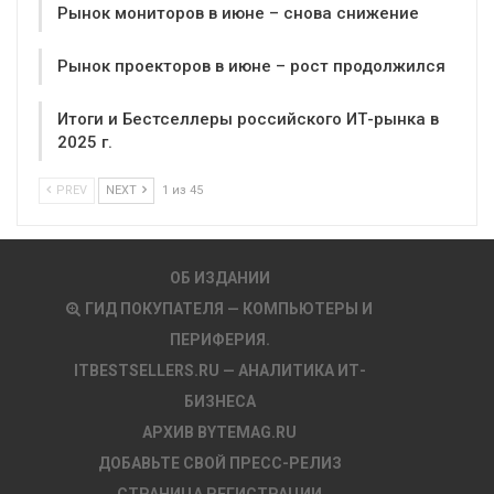
Рынок мониторов в июне – снова снижение
Рынок проекторов в июне – рост продолжился
Итоги и Бестселлеры российского ИТ-рынка в
2025 г.
PREV
NEXT
1 из 45
ОБ ИЗДАНИИ
ГИД ПОКУПАТЕЛЯ — КОМПЬЮТЕРЫ И
ПЕРИФЕРИЯ.
ITBESTSELLERS.RU — АНАЛИТИКА ИТ-
БИЗНЕСА
АРХИВ BYTEMAG.RU
ДОБАВЬТЕ СВОЙ ПРЕСС-РЕЛИЗ
СТРАНИЦА РЕГИСТРАЦИИ